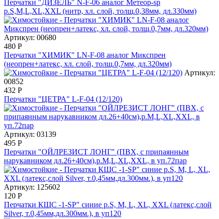
Перчатки "ДИЗЕЛЬ" N-F-06 аналог Метеор-sp
р.S,M,L,XL,XXL (нитр, хл. слой, толщ.0,38мм, дл.330мм)
Артикул: 00680
480
Р
Перчатки "ХИМИК" LN-F-08 аналог Микспрен
(неопрен+латекс, хл. слой, толщ.0,7мм, дл.320мм)
Артикул:
00852
432
Р
Перчатки "ЦЕТРА" L-F-04 (12/120)
Артикул: 03139
495
Р
Перчатки "ОЙЛРЕЗИСТ ЛОНГ" (ПВХ, с припаянным
нарукавником дл.26+40см),р.M,L,XL,XXL, в уп.72пар
Артикул: 125602
120
Р
Перчатки КЩС -1-SP" синие р.S, M, L, XL, XXL (латекс,слой
Silver, т.0,45мм,дл.300мм.), в уп120