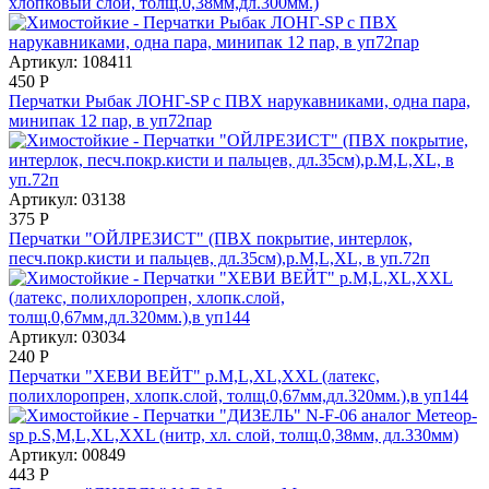
хлопковый слой, толщ.0,38мм,дл.300мм.)
Артикул: 108411
450
Р
Перчатки Рыбак ЛОНГ-SP с ПВХ нарукавниками, одна пара,
минипак 12 пар, в уп72пар
Артикул: 03138
375
Р
Перчатки "ОЙЛРЕЗИСТ" (ПВХ покрытие, интерлок,
песч.покр.кисти и пальцев, дл.35см),р.M,L,XL, в уп.72п
Артикул: 03034
240
Р
Перчатки "ХЕВИ ВЕЙТ" р.M,L,XL,XXL (латекс,
полихлоропрен, хлопк.слой, толщ.0,67мм,дл.320мм.),в уп144
Артикул: 00849
443
Р