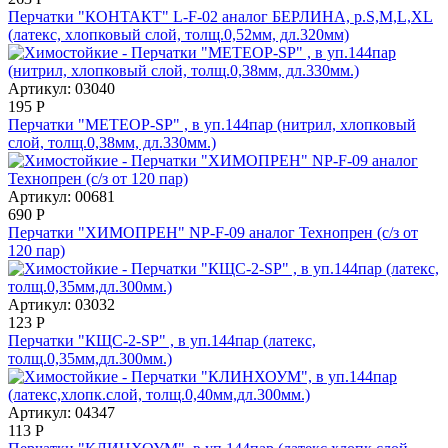
Перчатки "КОНТАКТ" L-F-02 аналог БЕРЛИНА, р.S,M,L,XL
(латекс, хлопковый слой, толщ.0,52мм, дл.320мм)
Артикул: 03040
195
Р
Перчатки "МЕТЕОР-SP" , в уп.144пар (нитрил, хлопковый
слой, толщ.0,38мм, дл.330мм.)
Артикул: 00681
690
Р
Перчатки "ХИМОПРЕН" NP-F-09 аналог Технопрен (с/з от
120 пар)
Артикул: 03032
123
Р
Перчатки "КЩС-2-SP" , в уп.144пар (латекс,
толщ.0,35мм,дл.300мм.)
Артикул: 04347
113
Р