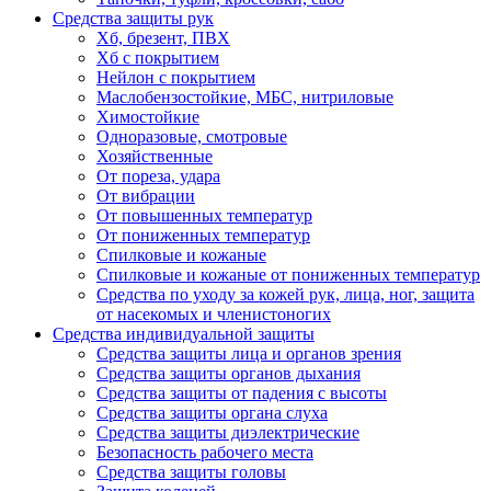
Средства защиты рук
Хб, брезент, ПВХ
Хб с покрытием
Нейлон с покрытием
Маслобензостойкие, МБС, нитриловые
Химостойкие
Одноразовые, смотровые
Хозяйственные
От пореза, удара
От вибрации
От повышенных температур
От пониженных температур
Спилковые и кожаные
Спилковые и кожаные от пониженных температур
Средства по уходу за кожей рук, лица, ног, защита
от насекомых и членистоногих
Средства индивидуальной защиты
Средства защиты лица и органов зрения
Средства защиты органов дыхания
Средства защиты от падения с высоты
Средства защиты органа слуха
Средства защиты диэлектрические
Безопасность рабочего места
Средства защиты головы