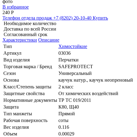
В избранное
240
Р
Телефон отдела продаж
+7 (8202) 20-10-40
Купить
Необходимое количество
Доставка по всей России
Согласованный срок
Характеристики
Описание
Тип
Химостойкие
Артикул
03036
Вид изделия
Перчатки
Торговая марка / Бренд
SAFEPROTECT
Сезон
Универсальный
Основа
каучук натур., каучук неопреновый
Класс/Степень защиты
2 класс
Защитные свойства
От химических воздействий
Нормативные документы
ТР ТС 019/2011
Защита
К80, Щ40
Тип манжеты
Прямой
Рабочая поверхность
соты
Вес изделия
0.116
Объем
0.00029