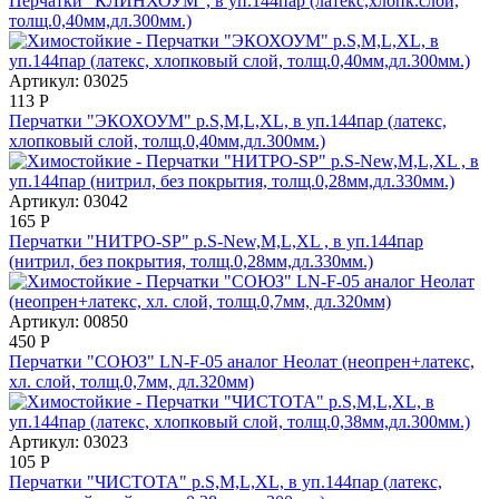
Перчатки "КЛИНХОУМ", в уп.144пар (латекс,хлопк.слой,
толщ.0,40мм,дл.300мм.)
Артикул: 03025
113
Р
Перчатки "ЭКОХОУМ" р.S,M,L,XL, в уп.144пар (латекс,
хлопковый слой, толщ.0,40мм,дл.300мм.)
Артикул: 03042
165
Р
Перчатки "НИТРО-SP" р.S-New,M,L,XL , в уп.144пар
(нитрил, без покрытия, толщ.0,28мм,дл.330мм.)
Артикул: 00850
450
Р
Перчатки "СОЮЗ" LN-F-05 аналог Неолат (неопрен+латекс,
хл. слой, толщ.0,7мм, дл.320мм)
Артикул: 03023
105
Р
Перчатки "ЧИСТОТА" р.S,M,L,XL, в уп.144пар (латекс,