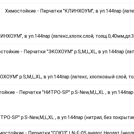
ИНХОУМ", в уп.144пар (латекс,хлопк.слой, толщ.0,40мм,дл.
ХОУМ" р.S,M,L,XL, в уп.144пар (латекс, хлопковый слой, т
РО-SP" р.S-New,M,L,XL , в уп.144пар (нитрил, без покрыти