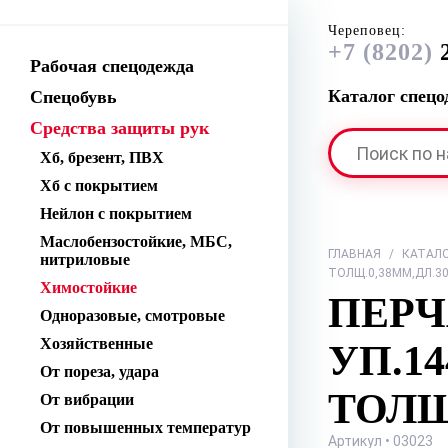
Череповец:
+7 (8202)
2
Рабочая спецодежда
Каталог спец
Спецобувь
Средства защиты рук
Хб, брезент, ПВХ
Хб с покрытием
Нейлон с покрытием
Маслобензостойкие, МБС,
ГЛАВНАЯ
/
КАТАЛ
нитриловые
ТОЛЩ.0,38ММ,ДЛ.30
Химостойкие
ПЕРЧ
Одноразовые, смотровые
Хозяйственные
УП.1
От пореза, удара
ТОЛЩ
От вибрации
От повышенных температур
Артикул • 03023