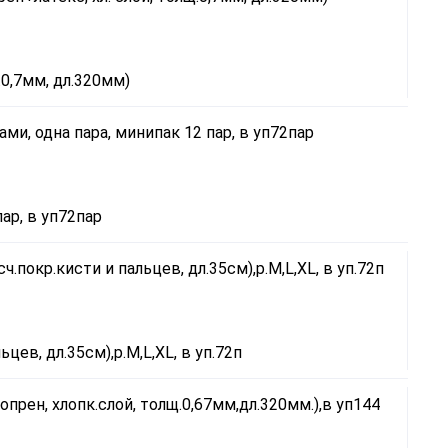
.0,7мм, дл.320мм)
ар, в уп72пар
ев, дл.35см),р.M,L,XL, в уп.72п