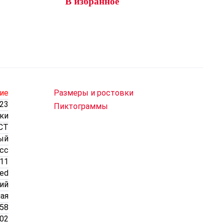
В избранное
ие
Размеры и ростовки
23
Пиктограммы
ки
CT
ый
асс
11
zed
ий
ая
058
002