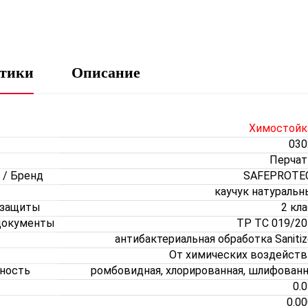
стики
Описание
Химостойк
030
Перчат
 / Бренд
SAFEPROTE
каучук натуральн
 защиты
2 кл
документы
ТР ТС 019/20
антибактериальная обработка Saniti
От химических воздейств
хность
ромбовидная, хлорированная, шлифованн
0.
0.0