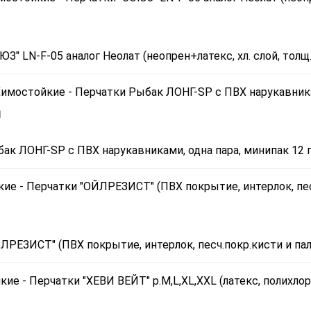
З" LN-F-05 аналог Неолат (неопрен+латекс, хл. слой, толщ
1
ак ЛОНГ-SP с ПВХ нарукавниками, одна пара, минипак 12 п
РЕЗИСТ" (ПВХ покрытие, интерлок, песч.покр.кисти и пальц