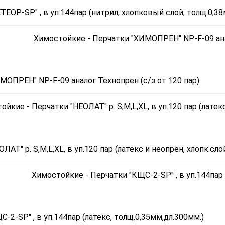
ЕОР-SP" , в уп.144пар (нитрил, хлопковый слой, толщ.0,38
МОПРЕН" NP-F-09 аналог Технопрен (с/з от 120 пар)
ЛАТ" р. S,M,L,XL, в уп.120 пар (латекс и неопрен, хлопк.сло
-2-SP" , в уп.144пар (латекс, толщ.0,35мм,дл.300мм.)