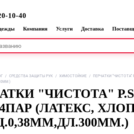
0-10-40
одежды
Компания
Услуги
Доставка
Постав
ОГ
/
СРЕДСТВА ЗАЩИТЫ РУК
/
ХИМОСТОЙКИЕ
/
ПЕРЧАТКИ "ЧИСТОТА" Р
0ММ.)
АТКИ "ЧИСТОТА" Р.S,
44ПАР (ЛАТЕКС, ХЛ
.0,38ММ,ДЛ.300ММ.)