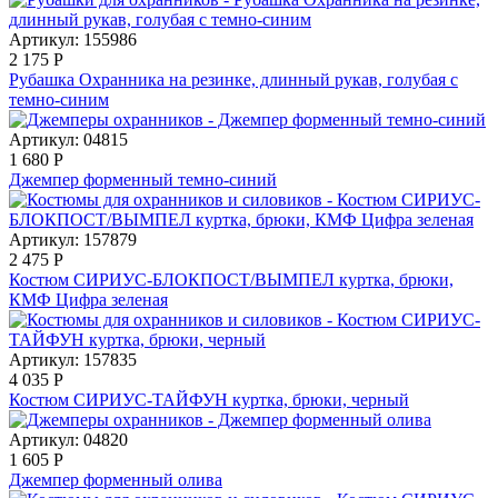
Артикул: 155986
2 175
Р
Рубашка Охранника на резинке, длинный рукав, голубая с
темно-синим
Артикул: 04815
1 680
Р
Джемпер форменный темно-синий
Артикул: 157879
2 475
Р
Костюм СИРИУС-БЛОКПОСТ/ВЫМПЕЛ куртка, брюки,
КМФ Цифра зеленая
Артикул: 157835
4 035
Р
Костюм СИРИУС-ТАЙФУН куртка, брюки, черный
Артикул: 04820
1 605
Р
Джемпер форменный олива