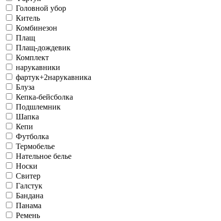
Головной убор
Китель
Комбинезон
Плащ
Плащ-дождевик
Комплект
нарукавники
фартук+2нарукавника
Блуза
Кепка-бейсболка
Подшлемник
Шапка
Кепи
Футболка
Термобелье
Нательное белье
Носки
Свитер
Галстук
Бандана
Панама
Ремень