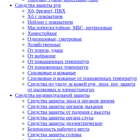
Средства защиты рук
Хб, брезент, ПВХ
Хб с покрытием
Нейлон с покрытием
Маслобензостойкие, МБС, нитриловые
Химостойкие
Одноразовые, смотровые
Хозяйственные
От пореза, удара
От вибрации
От повышенных температур
От пониженных температур
Спилковые и кожаные
Спилковые и кожаные от пониженных температур
Средства по уходу за кожей рук, лица, ног, защита
от насекомых и членистоногих
Средства индивидуальной защиты
Средства защиты лица и органов зрения
Средства защиты органов дыхания
Средства защиты от падения с высоты
Средства защиты органа слуха
Средства защиты диэлектрические
Безопасность рабочего места
Средства защиты головы