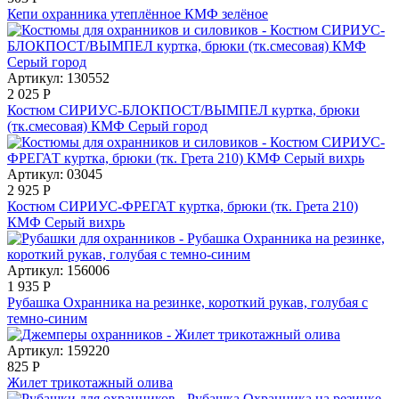
Кепи охранника утеплённое КМФ зелёное
Артикул: 130552
2 025
Р
Костюм СИРИУС-БЛОКПОСТ/ВЫМПЕЛ куртка, брюки
(тк.смесовая) КМФ Серый город
Артикул: 03045
2 925
Р
Костюм СИРИУС-ФРЕГАТ куртка, брюки (тк. Грета 210)
КМФ Серый вихрь
Артикул: 156006
1 935
Р
Рубашка Охранника на резинке, короткий рукав, голубая с
темно-синим
Артикул: 159220
825
Р
Жилет трикотажный олива