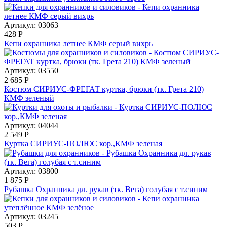
Артикул: 03063
428
Р
Кепи охранника летнее КМФ серый вихрь
Артикул: 03550
2 685
Р
Костюм СИРИУС-ФРЕГАТ куртка, брюки (тк. Грета 210)
КМФ зеленый
Артикул: 04044
2 549
Р
Куртка СИРИУС-ПОЛЮС кор.,КМФ зеленая
Артикул: 03800
1 875
Р
Рубашка Охранника дл. рукав (тк. Вега) голубая с т.синим
Артикул: 03245
503
Р