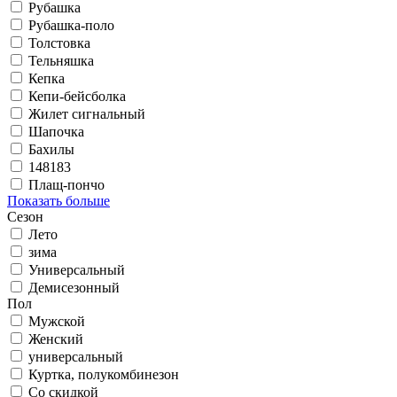
Рубашка
Рубашка-поло
Толстовка
Тельняшка
Кепка
Кепи-бейсболка
Жилет сигнальный
Шапочка
Бахилы
148183
Плащ-пончо
Показать больше
Сезон
Лето
зима
Универсальный
Демисезонный
Пол
Мужской
Женский
универсальный
Куртка, полукомбинезон
Со скидкой