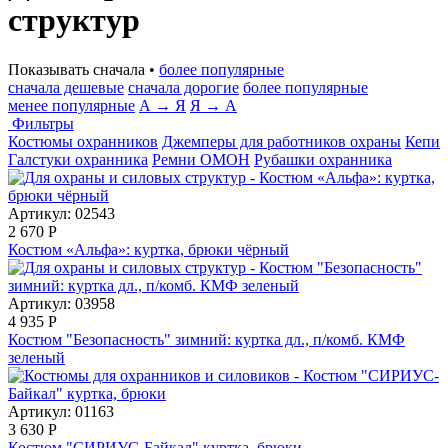
структур
Показывать сначала •
более популярные
сначала дешевые
сначала дорогие
более популярные
менее популярные
А → Я
Я → А
Фильтры
Костюмы охранников
Джемперы для работников охраны
Кепи
Галстуки охранника
Ремни ОМОН
Рубашки охранника
Артикул: 02543
2 670
Р
Костюм «Альфа»: куртка, брюки чёрный
Артикул: 03958
4 935
Р
Костюм "Безопасность" зимний: куртка дл., п/комб. КМФ
зеленый
Артикул: 01163
3 630
Р
Костюм "СИРИУС-Байкал" куртка, брюки