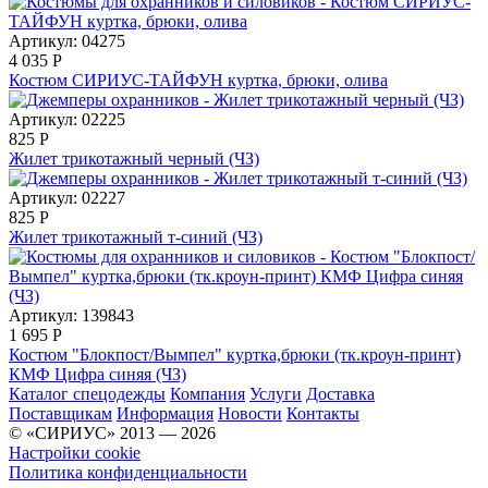
Артикул: 04275
4 035
Р
Костюм СИРИУС-ТАЙФУН куртка, брюки, олива
Артикул: 02225
825
Р
Жилет трикотажный черный (ЧЗ)
Артикул: 02227
825
Р
Жилет трикотажный т-синий (ЧЗ)
Артикул: 139843
1 695
Р
Костюм "Блокпост/Вымпел" куртка,брюки (тк.кроун-принт)
КМФ Цифра синяя (ЧЗ)
Каталог спецодежды
Компания
Услуги
Доставка
Поставщикам
Информация
Новости
Контакты
© «СИРИУС» 2013 — 2026
Настройки cookie
Политика конфиденциальности