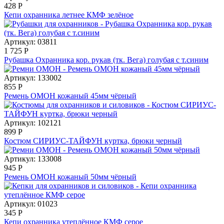
428
Р
Кепи охранника летнее КМФ зелёное
Артикул: 03811
1 725
Р
Рубашка Охранника кор. рукав (тк. Вега) голубая с т.синим
Артикул: 133002
855
Р
Ремень ОМОН кожаный 45мм чёрный
Артикул: 102121
899
Р
Костюм СИРИУС-ТАЙФУН куртка, брюки черный
Артикул: 133008
945
Р
Ремень ОМОН кожаный 50мм чёрный
Артикул: 01023
345
Р
Кепи охранника утеплённое КМФ серое