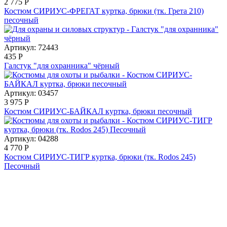
2 775
Р
Костюм СИРИУС-ФРЕГАТ куртка, брюки (тк. Грета 210)
песочный
Артикул: 72443
435
Р
Галстук "для охранника" чёрный
Артикул: 03457
3 975
Р
Костюм СИРИУС-БАЙКАЛ куртка, брюки песочный
Артикул: 04288
4 770
Р
Костюм СИРИУС-ТИГР куртка, брюки (тк. Rodos 245)
Песочный