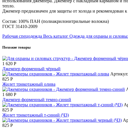
использования джемпера. Джемпер с накладным карманом и пог
тепло.
Джемпер предназначен для защиты от холода и рекомендован к 
Состав: 100% ПАН (полиакрилонитрильные волокна)
ГОСТ 31410-2009
Рабочая спецодежда
Весь каталог
Одежда для охраны и силовы
Похожие товары
1 620
Р
Джемпер форменный чёрный
Артикул:
825
Р
Жилет трикотажный олива
1 680
Р
Джемпер форменный темно-синий
А
825
Р
Жилет трикотажный т-синий (ЧЗ)
Ар
825
Р