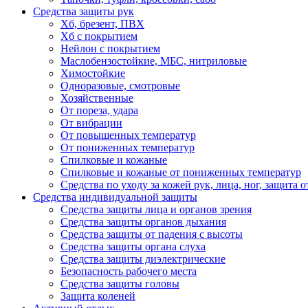
Средства защиты рук
Хб, брезент, ПВХ
Хб с покрытием
Нейлон с покрытием
Маслобензостойкие, МБС, нитриловые
Химостойкие
Одноразовые, смотровые
Хозяйственные
От пореза, удара
От вибрации
От повышенных температур
От пониженных температур
Спилковые и кожаные
Спилковые и кожаные от пониженных температур
Средства по уходу за кожей рук, лица, ног, защита
Средства индивидуальной защиты
Средства защиты лица и органов зрения
Средства защиты органов дыхания
Средства защиты от падения с высоты
Средства защиты органа слуха
Средства защиты диэлектрические
Безопасность рабочего места
Средства защиты головы
Защита коленей