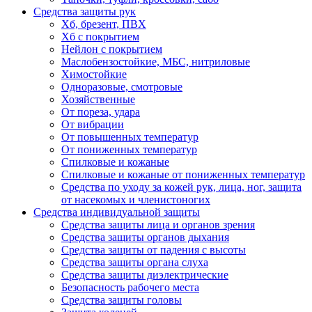
Средства защиты рук
Хб, брезент, ПВХ
Хб с покрытием
Нейлон с покрытием
Маслобензостойкие, МБС, нитриловые
Химостойкие
Одноразовые, смотровые
Хозяйственные
От пореза, удара
От вибрации
От повышенных температур
От пониженных температур
Спилковые и кожаные
Спилковые и кожаные от пониженных температур
Средства по уходу за кожей рук, лица, ног, защита
от насекомых и членистоногих
Средства индивидуальной защиты
Средства защиты лица и органов зрения
Средства защиты органов дыхания
Средства защиты от падения с высоты
Средства защиты органа слуха
Средства защиты диэлектрические
Безопасность рабочего места
Средства защиты головы