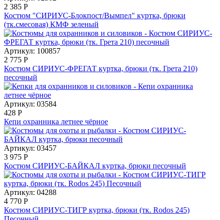
2 385
Р
Костюм "СИРИУС-Блокпост/Вымпел" куртка, брюки
(тк.смесовая) КМФ зеленый
Артикул: 100857
2 775
Р
Костюм СИРИУС-ФРЕГАТ куртка, брюки (тк. Грета 210)
песочный
Артикул: 03584
428
Р
Кепи охранника летнее чёрное
Артикул: 03457
3 975
Р
Костюм СИРИУС-БАЙКАЛ куртка, брюки песочный
Артикул: 04288
4 770
Р
Костюм СИРИУС-ТИГР куртка, брюки (тк. Rodos 245)
Песочный