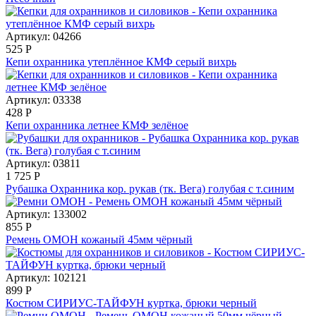
Артикул: 04266
525
Р
Кепи охранника утеплённое КМФ серый вихрь
Артикул: 03338
428
Р
Кепи охранника летнее КМФ зелёное
Артикул: 03811
1 725
Р
Рубашка Охранника кор. рукав (тк. Вега) голубая с т.синим
Артикул: 133002
855
Р
Ремень ОМОН кожаный 45мм чёрный
Артикул: 102121
899
Р
Костюм СИРИУС-ТАЙФУН куртка, брюки черный