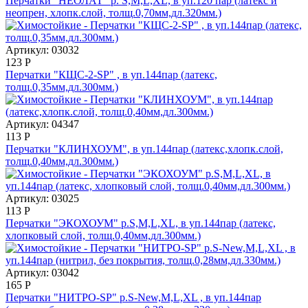
Перчатки "НЕОЛАТ" р. S,M,L,XL, в уп.120 пар (латекс и
неопрен, хлопк.слой, толщ.0,70мм,дл.320мм.)
Артикул: 03032
123
Р
Перчатки "КЩС-2-SP" , в уп.144пар (латекс,
толщ.0,35мм,дл.300мм.)
Артикул: 04347
113
Р
Перчатки "КЛИНХОУМ", в уп.144пар (латекс,хлопк.слой,
толщ.0,40мм,дл.300мм.)
Артикул: 03025
113
Р
Перчатки "ЭКОХОУМ" р.S,M,L,XL, в уп.144пар (латекс,
хлопковый слой, толщ.0,40мм,дл.300мм.)
Артикул: 03042
165
Р
Перчатки "НИТРО-SP" р.S-New,M,L,XL , в уп.144пар