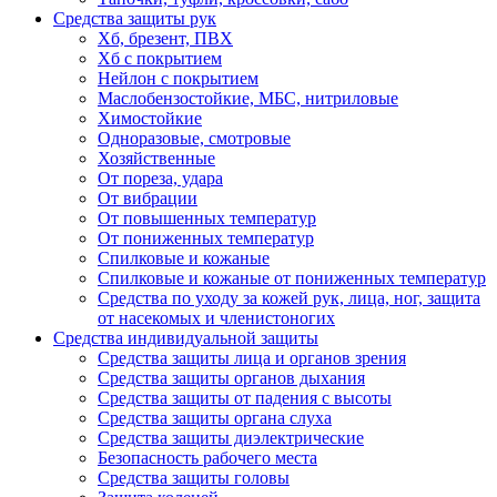
Средства защиты рук
Хб, брезент, ПВХ
Хб с покрытием
Нейлон с покрытием
Маслобензостойкие, МБС, нитриловые
Химостойкие
Одноразовые, смотровые
Хозяйственные
От пореза, удара
От вибрации
От повышенных температур
От пониженных температур
Спилковые и кожаные
Спилковые и кожаные от пониженных температур
Средства по уходу за кожей рук, лица, ног, защита
от насекомых и членистоногих
Средства индивидуальной защиты
Средства защиты лица и органов зрения
Средства защиты органов дыхания
Средства защиты от падения с высоты
Средства защиты органа слуха
Средства защиты диэлектрические
Безопасность рабочего места
Средства защиты головы