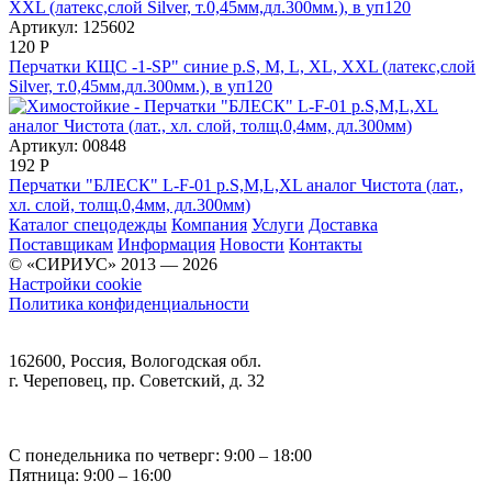
Артикул: 125602
120
Р
Перчатки КЩС -1-SP" синие р.S, M, L, XL, XXL (латекс,слой
Silver, т.0,45мм,дл.300мм.), в уп120
Артикул: 00848
192
Р
Перчатки "БЛЕСК" L-F-01 р.S,M,L,XL аналог Чистота (лат.,
хл. слой, толщ.0,4мм, дл.300мм)
Каталог спецодежды
Компания
Услуги
Доставка
Поставщикам
Информация
Новости
Контакты
© «СИРИУС» 2013 — 2026
Настройки cookie
Политика конфиденциальности
162600, Россия, Вологодская обл.
г. Череповец, пр. Советский, д. 32
С понедельника по четверг: 9:00 – 18:00
Пятница: 9:00 – 16:00