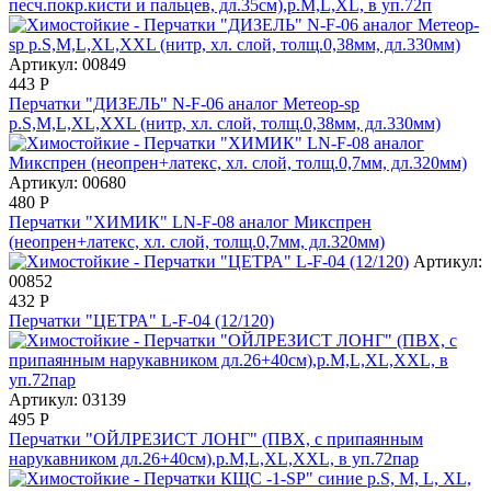
песч.покр.кисти и пальцев, дл.35см),р.M,L,XL, в уп.72п
Артикул: 00849
443
Р
Перчатки "ДИЗЕЛЬ" N-F-06 аналог Метеор-sp
р.S,M,L,XL,XXL (нитр, хл. слой, толщ.0,38мм, дл.330мм)
Артикул: 00680
480
Р
Перчатки "ХИМИК" LN-F-08 аналог Микспрен
(неопрен+латекс, хл. слой, толщ.0,7мм, дл.320мм)
Артикул:
00852
432
Р
Перчатки "ЦЕТРА" L-F-04 (12/120)
Артикул: 03139
495
Р
Перчатки "ОЙЛРЕЗИСТ ЛОНГ" (ПВХ, с припаянным
нарукавником дл.26+40см),р.M,L,XL,XXL, в уп.72пар