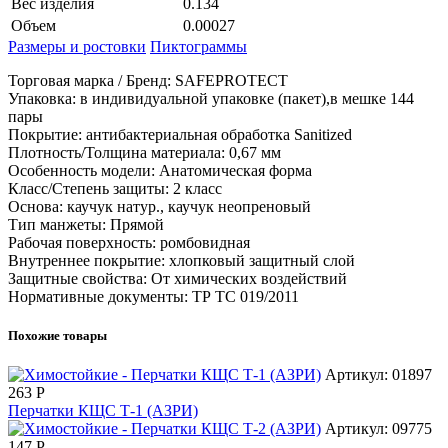
Вес изделия
0.134
Объем
0.00027
Размеры и ростовки
Пиктограммы
Торговая марка / Бренд: SAFEPROTECT
Упаковка: в индивидуальной упаковке (пакет),в мешке 144
пары
Покрытие: антибактериальная обработка Sanitized
Плотность/Толщина материала: 0,67 мм
Особенность модели: Анатомическая форма
Класс/Степень защиты: 2 класс
Основа: каучук натур., каучук неопреновый
Тип манжеты: Прямой
Рабочая поверхность: ромбовидная
Внутреннее покрытие: хлопковый защитный слой
Защитные свойства: От химических воздействий
Нормативные документы: ТР ТС 019/2011
Похожие товары
Артикул: 01897
263
Р
Перчатки КЩС Т-1 (АЗРИ)
Артикул: 09775
147
Р