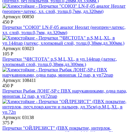
(нитрил, без покрытия, толщ.0,28мм,дл.330мм.)
Артикул: 00850
450
Р
Перчатки "СОЮЗ" LN-F-05 аналог Неолат (неопрен+латекс,
хл. слой, толщ.0,7мм, дл.320мм)
Артикул: 03023
105
Р
Перчатки "ЧИСТОТА" р.S,M,L,XL, в уп.144пар (латекс,
хлопковый слой, толщ.0,38мм,дл.300мм.)
Артикул: 108411
450
Р
Перчатки Рыбак ЛОНГ-SP с ПВХ нарукавниками, одна пара,
минипак 12 пар, в уп72пар
Артикул: 03138
375
Р
Перчатки "ОЙЛРЕЗИСТ" (ПВХ покрытие, интерлок,