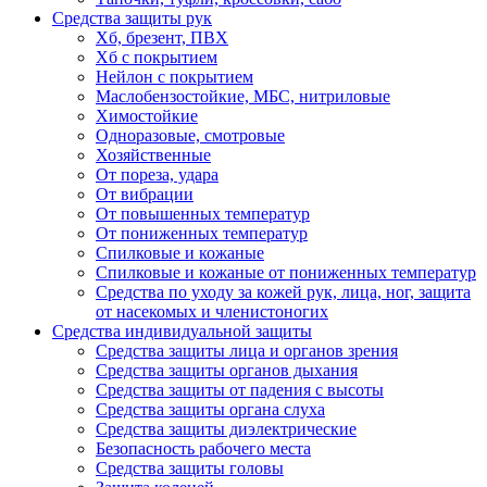
Средства защиты рук
Хб, брезент, ПВХ
Хб с покрытием
Нейлон с покрытием
Маслобензостойкие, МБС, нитриловые
Химостойкие
Одноразовые, смотровые
Хозяйственные
От пореза, удара
От вибрации
От повышенных температур
От пониженных температур
Спилковые и кожаные
Спилковые и кожаные от пониженных температур
Средства по уходу за кожей рук, лица, ног, защита
от насекомых и членистоногих
Средства индивидуальной защиты
Средства защиты лица и органов зрения
Средства защиты органов дыхания
Средства защиты от падения с высоты
Средства защиты органа слуха
Средства защиты диэлектрические
Безопасность рабочего места
Средства защиты головы