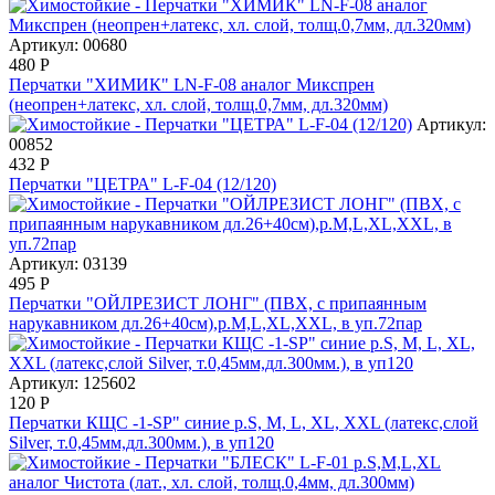
Артикул: 00680
480
Р
Перчатки "ХИМИК" LN-F-08 аналог Микспрен
(неопрен+латекс, хл. слой, толщ.0,7мм, дл.320мм)
Артикул:
00852
432
Р
Перчатки "ЦЕТРА" L-F-04 (12/120)
Артикул: 03139
495
Р
Перчатки "ОЙЛРЕЗИСТ ЛОНГ" (ПВХ, с припаянным
нарукавником дл.26+40см),р.M,L,XL,XXL, в уп.72пар
Артикул: 125602
120
Р
Перчатки КЩС -1-SP" синие р.S, M, L, XL, XXL (латекс,слой
Silver, т.0,45мм,дл.300мм.), в уп120