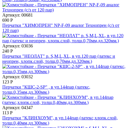
Артикул: 00681
690
Р
Перчатки "ХИМОПРЕН" NP-F-09 аналог Технопрен (с/з от
120 пар)
Артикул: 03036
240
Р
Перчатки "НЕОЛАТ" р. S,M,L,XL, в уп.120 пар (латекс и
неопрен, хлопк.слой, толщ.0,70мм,дл.320мм.)
Артикул: 03032
123
Р
Перчатки "КЩС-2-SP" , в уп.144пар (латекс,
толщ.0,35мм,дл.300мм.)
Артикул: 04347
113
Р
Перчатки "КЛИНХОУМ", в уп.144пар (латекс,хлопк.слой,
толщ.0,40мм,дл.300мм.)