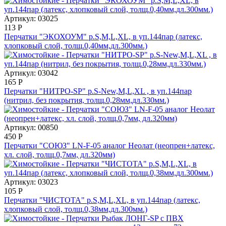
Артикул: 03025
113
Р
Перчатки "ЭКОХОУМ" р.S,M,L,XL, в уп.144пар (латекс,
хлопковый слой, толщ.0,40мм,дл.300мм.)
Артикул: 03042
165
Р
Перчатки "НИТРО-SP" р.S-New,M,L,XL , в уп.144пар
(нитрил, без покрытия, толщ.0,28мм,дл.330мм.)
Артикул: 00850
450
Р
Перчатки "СОЮЗ" LN-F-05 аналог Неолат (неопрен+латекс,
хл. слой, толщ.0,7мм, дл.320мм)
Артикул: 03023
105
Р
Перчатки "ЧИСТОТА" р.S,M,L,XL, в уп.144пар (латекс,
хлопковый слой, толщ.0,38мм,дл.300мм.)