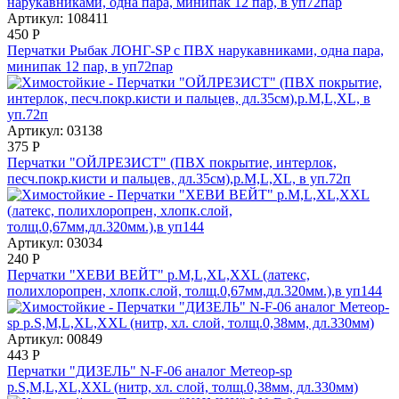
Артикул: 108411
450
Р
Перчатки Рыбак ЛОНГ-SP с ПВХ нарукавниками, одна пара,
минипак 12 пар, в уп72пар
Артикул: 03138
375
Р
Перчатки "ОЙЛРЕЗИСТ" (ПВХ покрытие, интерлок,
песч.покр.кисти и пальцев, дл.35см),р.M,L,XL, в уп.72п
Артикул: 03034
240
Р
Перчатки "ХЕВИ ВЕЙТ" р.M,L,XL,XXL (латекс,
полихлоропрен, хлопк.слой, толщ.0,67мм,дл.320мм.),в уп144
Артикул: 00849
443
Р
Перчатки "ДИЗЕЛЬ" N-F-06 аналог Метеор-sp
р.S,M,L,XL,XXL (нитр, хл. слой, толщ.0,38мм, дл.330мм)