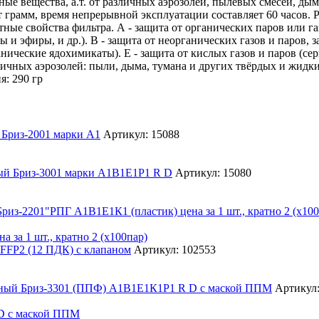
ые вещества, а.т. от различных аэрозолей, пылевых смесей, ды
т грамм, время непрерывной эксплуатации составляет 60 часов. 
итные свойства фильтра. А - защита от органических паров или г
ы и эфиры, и др.). В - защита от неорганических газов и паров, 
ческие ядохимикаты). Е - защита от кислых газов и паров (серн
зличных аэрозолей: пыли, дыма, тумана и других твёрдых и жидк
: 290 гр
Артикул: 15088
Артикул: 15080
 за 1 шт., кратно 2 (х100пар)
Артикул: 102553
Артикул:
D с маской ППМ