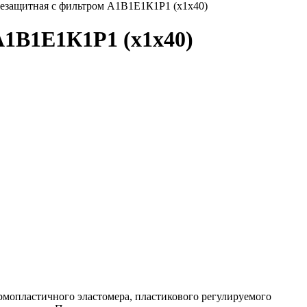
езащитная с фильтром А1В1Е1К1Р1 (х1х40)
А1В1Е1К1Р1 (х1х40)
рмопластичного эластомера, пластикового регулируемого