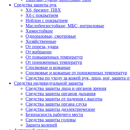
Средства защиты рук
Хб, брезент, ПВХ
Хб с покрытием
Нейлон с покрытием
Маслобензостойкие, МБС, нитриловые
Химостойкие
Одноразовые, смотровые
Хозяйственные
От пореза, удара
От вибрации
От повышенных температур
От пониженных температур
Спилковые и кожаные
Спилковые и кожаные от пониженных температур
Средства по уходу за кожей рук, лица, ног, защита
Средства индивидуальной защиты
Средства защиты лица и органов зрения
Средства защиты органов дыхания
Средства защиты от падения с высоты
Средства защиты органа слуха
Средства защиты диэлектрические
Безопасность рабочего места
Средства защиты головы
Защита коленей