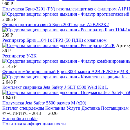
960
Р
Полумаска Бриз-3201 (РУ) газопылезащитная с фильтром А1Р1
2 085
Р
Фильтр противогазовый Бриз-2001 марки А2В2Е2К2
209
Р
Респиратор Бриз 1104-1к FFP3 (50 ПДК) с клапаном
Артику
86
Р
Респиратор У-2К
2 145
Р
Фильтр комбинированный Бриз-3001 марки А2В2Е2К2HgР3 R
2 648
Р
Комплект сварщика Jeta Safety J-SET 6500 Weld Kit L
1 640
Р
Полумаска Jeta Safety 5500 размер M (х20)
Каталог спецодежды
Компания
Услуги
Доставка
Поставщикам
© «СИРИУС» 2013 — 2026
Настройки cookie
Политика конфиденциальности