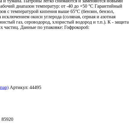
ма и тумана. Патроны легко снимаются и заменяются новыми
Рабочий диапазон температур: от -40 до +50 °С Гарантийный
азов с температурой кипения выше 65°C (бензин, бензол,
за исключением окиси углерода (соляная, серная и азотная
истый газ, сероводород, хлористый водород и т.п.). К - защита
их частиц. Данные по упаковке: Гофрокороб:
Артикул: 44495
 85920