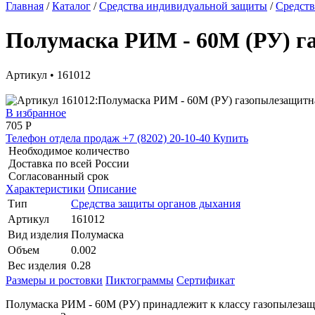
Главная
/
Каталог
/
Средства индивидуальной защиты
/
Средств
Полумаска РИМ - 60М (РУ) г
Артикул • 161012
В избранное
705
Р
Телефон отдела продаж
+7 (8202) 20-10-40
Купить
Необходимое количество
Доставка по всей России
Согласованный срок
Характеристики
Описание
Тип
Средства защиты органов дыхания
Артикул
161012
Вид изделия
Полумаска
Объем
0.002
Вес изделия
0.28
Размеры и ростовки
Пиктограммы
Сертификат
Полумаска РИМ - 60М (РУ) принадлежит к классу газопылезащи