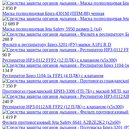
2 850
Р
Маска полнолицевая Бриз-4301М (ППМ-88) черная
12 689
Р
Маска полнолицевая Jeta Safety 5950 размер L (x4)
288
Р
Фильтр к респиратору Бриз-3201 (РУ) марки А1Р1 R D
90
Р
Респиратор НРЗ-0112 FFP2 (12 ПДК) с клапаном (х5х300)
134
Р
Респиратор Бриз 1104-1к FFP1 (4 ПДК) с клапаном
7 350
Р
Противогаз гражданский БРИЗ-3306 (ГП-7Б) с маской МГП, кат
240
Р
Респиратор НРЗ-0112АВ FFP2 (12 ПДК) с клапаном (х5х300)
1 419
Р
Фильтр противогазовый Jeta Safety 6641 A2B2E2K2 (х2х60)