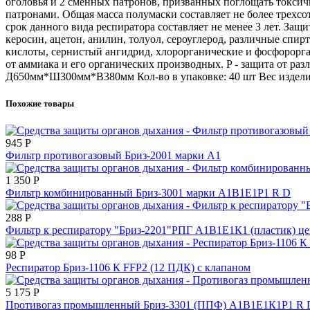
оголовья и 2 сменных патронов, призванных поглощать токсичн
патронами. Общая масса полумаски составляет не более трехсо
срок данного вида респиратора составляет не менее 3 лет. Защ
керосин, ацетон, анилин, толуол, сероуглерод, различные спирт
кислоты, сернистый ангидрид, хлорорганические и фосфороргани
от аммиака и его органических производных. P - защита от ра
Д650мм*Ш300мм*В380мм Кол-во в упаковке: 40 шт Вес изделия
Похожие товары
945
Р
Фильтр противогазовый Бриз-2001 марки А1
1 350
Р
Фильтр комбинированный Бриз-3001 марки А1В1Е1Р1 R D
288
Р
Фильтр к респиратору "Бриз-2201"РПГ А1В1Е1К1 (пластик) цена
98
Р
Респиратор Бриз-1106 К FFP2 (12 ПДК) с клапаном
5 175
Р
Противогаз промышленный Бриз-3301 (ППФ) А1В1Е1К1Р1 R 