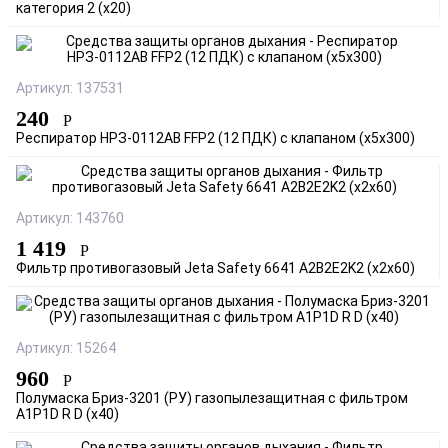
категория 2 (х20)
Артикул: 137531
240
Р
Респиратор НРЗ-0112АВ FFP2 (12 ПДК) с клапаном (х5х300)
Артикул: 143760
1 419
Р
Фильтр противогазовый Jeta Safety 6641 A2B2E2K2 (х2х60)
Артикул: 15264
960
Р
Полумаска Бриз-3201 (РУ) газопылезащитная с фильтром
А1Р1D R D (х40)