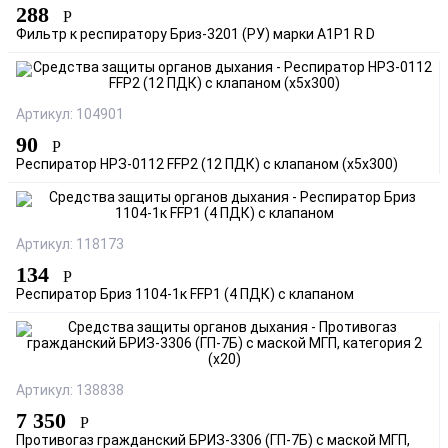
288
Р
Фильтр к респиратору Бриз-3201 (РУ) марки А1Р1 R D
Артикул: 104901
90
Р
Респиратор НРЗ-0112 FFP2 (12 ПДК) с клапаном (х5х300)
Артикул: 118173
134
Р
Респиратор Бриз 1104-1к FFP1 (4 ПДК) с клапаном
Артикул: 138838
7 350
Р
Противогаз гражданский БРИЗ-3306 (ГП-7Б) с маской МГП,