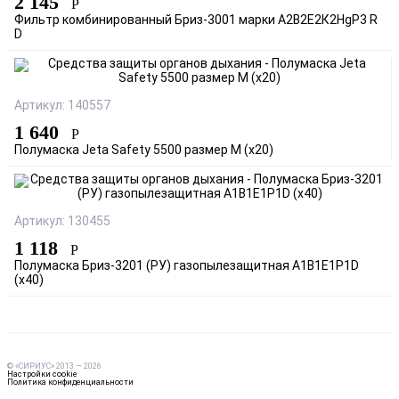
2 145
Р
Фильтр комбинированный Бриз-3001 марки А2В2Е2К2HgР3 R
D
Артикул: 140557
1 640
Р
Полумаска Jeta Safety 5500 размер M (х20)
Артикул: 130455
1 118
Р
Полумаска Бриз-3201 (РУ) газопылезащитная А1В1Е1Р1D
(х40)
© «СИРИУС» 2013 — 2026
Настройки cookie
Политика конфиденциальности