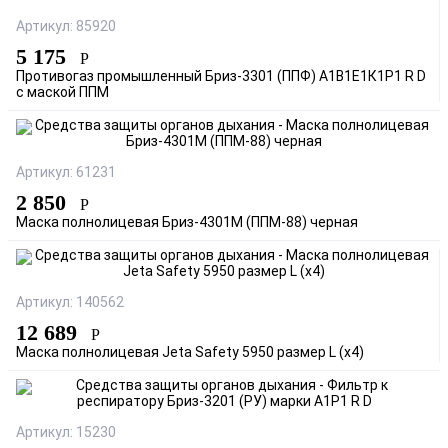
Артикул: 85920
5 175
Р
Противогаз промышленный Бриз-3301 (ППФ) А1В1Е1К1Р1 R D
с маской ППМ
Артикул: 61231
2 850
Р
Маска полнолицевая Бриз-4301М (ППМ-88) черная
Артикул: 140562
12 689
Р
Маска полнолицевая Jeta Safety 5950 размер L (x4)
Артикул: 15230