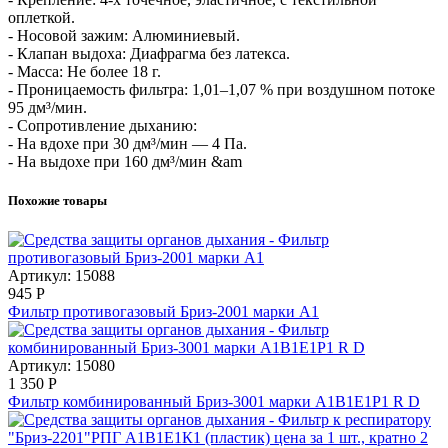
оплеткой.
- Носовой зажим: Алюминиевый.
- Клапан выдоха: Диафрагма без латекса.
- Масса: Не более 18 г.
- Проницаемость фильтра: 1,01–1,07 % при воздушном потоке
95 дм³/мин.
- Сопротивление дыханию:
- На вдохе при 30 дм³/мин — 4 Па.
- На выдохе при 160 дм³/мин &am
Похожие товары
Артикул: 15088
945
Р
Фильтр противогазовый Бриз-2001 марки А1
Артикул: 15080
1 350
Р
Фильтр комбинированный Бриз-3001 марки А1В1Е1Р1 R D