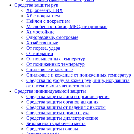
Средства защиты рук
Хб, брезент, ПВХ
Хб с покрытием
Нейлон с покрытием
Маслобензостойкие, МБС, нитриловые
Химостойкие
Одноразовые, смотровые
Хозяйственные
От пореза, удара
От вибрации
От повышенных температур
От пониженных температур
Спилковые и кожаные
Спилковые и кожаные от пониженных температур
Средства по уходу за кожей рук, лица, ног, защита
от насекомых и членистоногих
Средства индивидуальной защиты
Средства защиты лица и органов зрения
Средства защиты органов дыхания
Средства защиты от падения с высоты
Средства защиты органа слуха
Средства защиты диэлектрические
Безопасность рабочего места
Средства защиты головы