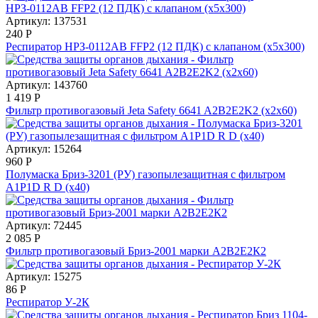
Артикул: 137531
240
Р
Респиратор НРЗ-0112АВ FFP2 (12 ПДК) с клапаном (х5х300)
Артикул: 143760
1 419
Р
Фильтр противогазовый Jeta Safety 6641 A2B2E2K2 (х2х60)
Артикул: 15264
960
Р
Полумаска Бриз-3201 (РУ) газопылезащитная с фильтром
А1Р1D R D (х40)
Артикул: 72445
2 085
Р
Фильтр противогазовый Бриз-2001 марки А2В2Е2К2
Артикул: 15275
86
Р
Респиратор У-2К