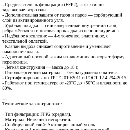
- Средняя степень фильтрации (FFP2), эффективно
задерживает аэрозоли.
- Дополнительная защита от газов и паров — сорбирующий
слой из активированного угля.
- Удобная посадка — гипоаллергенный внутренний слой,
ребра жёсткости и носовая прокладка из пенополиуретана.
- Надёжное крепление — 4-х точечное, эластичное, с
текстильной оплеткой.
- Клапан выдоха снижает сопротивление и уменьшает
накопление влаги.
- Адаптивный носовой зажим из алюминия повторяет форму
переносицы.
- Лёгкая конструкция — масса до 18 г.
- Гипоаллергенный материал — без натурального латекса.
- Сертифицированы по ТР ТС 019/2011 и ГОСТ 12.4.294-2015.
- Работают при температуре от -20°C до +50°C и влажности до
80%.
---
Технические характеристики:
- Тип фильтрации: FFP2 (средняя).
- Материал: Нетканый негорючий.
- Сорбирующий слой: Активированный уголь.
- Крепление: 4-х точечное, эластичное, с текстильной