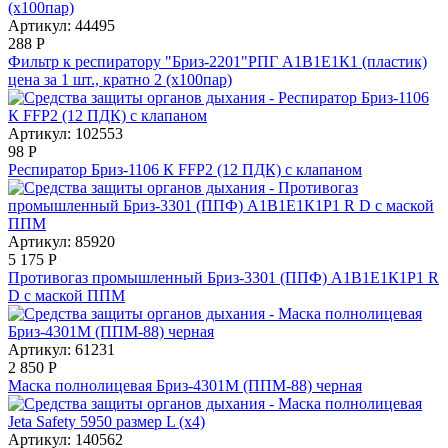
Артикул: 44495
288
Р
Фильтр к респиратору "Бриз-2201"РПГ А1В1Е1К1 (пластик)
цена за 1 шт., кратно 2 (х100пар)
Артикул: 102553
98
Р
Респиратор Бриз-1106 К FFP2 (12 ПДК) с клапаном
Артикул: 85920
5 175
Р
Противогаз промышленный Бриз-3301 (ППФ) А1В1Е1К1Р1 R
D с маской ППМ
Артикул: 61231
2 850
Р
Маска полнолицевая Бриз-4301М (ППМ-88) черная
Артикул: 140562