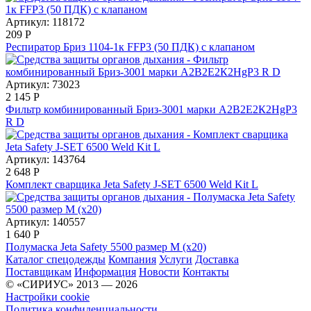
Артикул: 118172
209
Р
Респиратор Бриз 1104-1к FFP3 (50 ПДК) с клапаном
Артикул: 73023
2 145
Р
Фильтр комбинированный Бриз-3001 марки А2В2Е2К2HgР3
R D
Артикул: 143764
2 648
Р
Комплект сварщика Jeta Safety J-SET 6500 Weld Kit L
Артикул: 140557
1 640
Р
Полумаска Jeta Safety 5500 размер M (х20)
Каталог спецодежды
Компания
Услуги
Доставка
Поставщикам
Информация
Новости
Контакты
© «СИРИУС» 2013 — 2026
Настройки cookie
Политика конфиденциальности