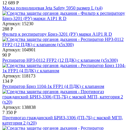
12 689
Р
Маска полнолицевая Jeta Safety 5950 размер L (x4)
Артикул: 15230
288
Р
Фильтр к респиратору Бриз-3201 (РУ) марки А1Р1 R D
Артикул: 104901
90
Р
Респиратор НРЗ-0112 FFP2 (12 ПДК) с клапаном (х5х300)
Артикул: 118173
134
Р
Респиратор Бриз 1104-1к FFP1 (4 ПДК) с клапаном
Артикул: 138838
7 350
Р
Противогаз гражданский БРИЗ-3306 (ГП-7Б) с маской МГП,
категория 2 (х20)