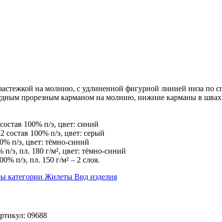
застежкой на молнию, с удлиненной фигурной линией низа по с
рудным прорезным карманом на молнию, нижние карманы в швах.
состав 100% п/э, цвет: синий
 состав 100% п/э, цвет: серый
0% п/э, цвет: тёмно-синий
/э, пл. 180 г/м², цвет: тёмно-синий
% п/э, пл. 150 г/м² – 2 слоя.
ры категории
Жилеты
Вид изделия
ртикул: 09688