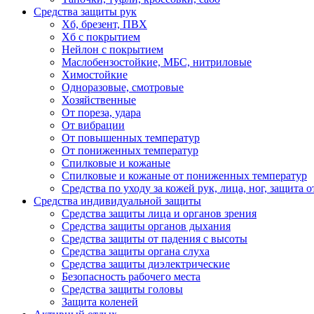
Средства защиты рук
Хб, брезент, ПВХ
Хб с покрытием
Нейлон с покрытием
Маслобензостойкие, МБС, нитриловые
Химостойкие
Одноразовые, смотровые
Хозяйственные
От пореза, удара
От вибрации
От повышенных температур
От пониженных температур
Спилковые и кожаные
Спилковые и кожаные от пониженных температур
Средства по уходу за кожей рук, лица, ног, защита
Средства индивидуальной защиты
Средства защиты лица и органов зрения
Средства защиты органов дыхания
Средства защиты от падения с высоты
Средства защиты органа слуха
Средства защиты диэлектрические
Безопасность рабочего места
Средства защиты головы
Защита коленей