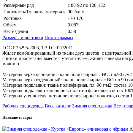
Размерный ряд
с 88-92 по 128-132
Плотность/Толщина материала
90г/кв.м.
Ростовка
170-176
Объем
0.087
Вес изделия
0.58
Размеры и ростовки
Пиктограммы
ГОСТ 25295-2003, ТР ТС 017/2011
Жилет комбинированный из ткани двух цветов, с центральной 
спинки простеганы вместе с утеплителем. Жилет с левым наг
молнию.
Материал верха основной: ткань полиэфирная с ВО, пл.90 г/м2 
Материал верха отделочный: ткань полиэфирная с ВО пл.90 г/м2
Материал подкладки: ткань полиэфирная, пл. 90 г/м2, состав 10
Материал подкладки капюшона: полотно флисовое, состав 100% п
Материал утеплителя: нетканое полиэфирное полотно, состав 100
Рабочая спецодежда
Весь каталог
Зимняя спецодежда
Все това
Похожие товары
А