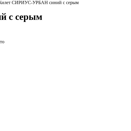
илет СИРИУС-УРБАН синий с серым
 с серым