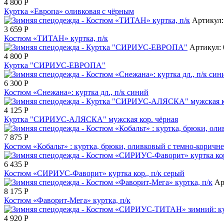
4 800
Р
Куртка «Европа» оливковая с чёрным
Артикул:
3 659
Р
Костюм «ТИТАН» куртка, п/к
Артикул: 
4 800
Р
Куртка "СИРИУС-ЕВРОПА"
6 300
Р
Костюм «Снежана»: куртка дл., п/к синий
4 125
Р
Куртка "СИРИУС-АЛЯСКА" мужская кор. чёрная
7 875
Р
Костюм «Кобальт» : куртка, брюки, оливковый с темно-коричн
6 435
Р
Костюм «СИРИУС-Фаворит» куртка кор., п/к серый
Ар
8 175
Р
Костюм «Фаворит-Мега» куртка, п/к
4 920
Р