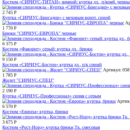
Костюм «СИРИУС-ТИТАН» зимний: куртка дл., п/комб. черны
2 745
Р
Куртка «СИРИУС-Бригадир» с меховым ворот. синий
Ар
1 770
Р
Брюки "СИРИУС-ЕВРОПА" черные
6 375
Р
Костюм «Фаворит» серый: куртка дл., брюки
9 150
Р
Костюм «СИРИУС-Бостон» куртка дл., п/к синий
Артикул: 058
1 785
Р
Жилет "СИРИУС-СПЕЦ"
2 190
Р
Куртка «СИРИУС-Профессионал» синяя с серым
Артик
6 570
Р
Костюм «Европа» куртка, брюки
3 675
Р
Костюм «Рост-Норд» куртка брюки,Тк. смесовая