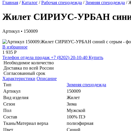
Главная
/
Каталог
/
Рабочая спецодежда
/
Зимняя спецодежда
/
Ж
Жилет СИРИУС-УРБАН синий
Артикул • 150009
В избранное
1 935
Р
Телефон отдела продаж
+7 (8202) 20-10-40
Купить
Необходимое количество
Доставка по всей России
Согласованный срок
Характеристики
Описание
Тип
Зимняя спецодежда
Артикул
150009
Вид изделия
Жилет
Сезон
Зима
Пол
Мужской
Состав
100% ПЭ
Ткань/Материал верха
полиэфирная
Цвет
Синий