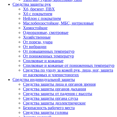
Средства защиты рук
Хб, брезент, ПВХ
Хб с покрытием
Нейлон с покрытием
Маслобензостойкие, МБС, нитриловые
Химостойкие
Одноразовые, смотровые
Хозяйственные
От пореза, удара
От вибрации
От повышенных температур
От пониженных температур
Спилковые и кожаные
Спилковые и кожаные от пониженных температур
Средства по уходу за кожей рук, лица, ног, защита
от насекомых и членистоногих
Средства индивидуальной защиты
Средства защиты лица и органов зрения
Средства защиты органов дыхания
Средства защиты от падения с высоты
Средства защиты органа слуха
Средства защиты диэлектрические
Безопасность рабочего места
Средства защиты головы