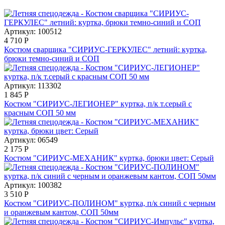
Артикул: 100512
4 710
Р
Костюм сварщика "СИРИУС-ГЕРКУЛЕС" летний: куртка,
брюки темно-синий и СОП
Артикул: 113302
1 845
Р
Костюм "СИРИУС-ЛЕГИОНЕР" куртка, п/к т.серый с
красным СОП 50 мм
Артикул: 06549
2 175
Р
Костюм "СИРИУС-МЕХАНИК" куртка, брюки цвет: Серый
Артикул: 100382
3 510
Р
Костюм "СИРИУС-ПОЛИНОМ" куртка, п/к синий с черным
и оранжевым кантом, СОП 50мм