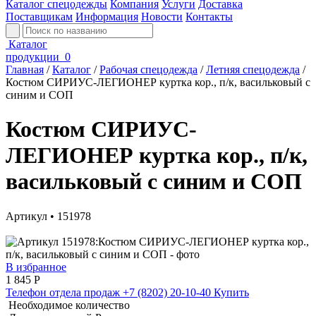
Каталог спецодежды
Компания
Услуги
Доставка
Поставщикам
Информация
Новости
Контакты
Каталог
продукции
0
Главная
/
Каталог
/
Рабочая спецодежда
/
Летняя спецодежда
/
Костюм СИРИУС-ЛЕГИОНЕР куртка кор., п/к, васильковый с
синим и СОП
Костюм СИРИУС-
ЛЕГИОНЕР куртка кор., п/к,
васильковый с синим и СОП
Артикул • 151978
В избранное
1 845
Р
Телефон отдела продаж
+7 (8202) 20-10-40
Купить
Необходимое количество