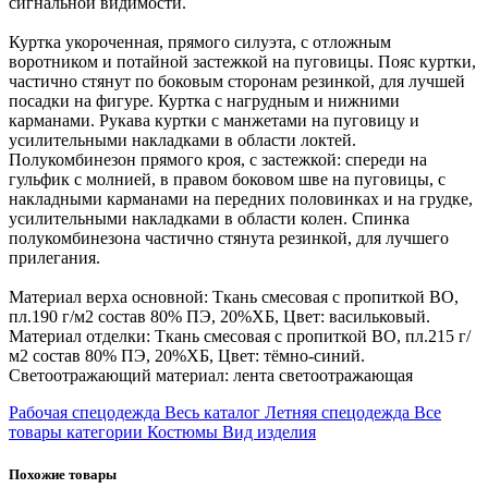
сигнальной видимости.
Куртка укороченная, прямого силуэта, с отложным
воротником и потайной застежкой на пуговицы. Пояс куртки,
частично стянут по боковым сторонам резинкой, для лучшей
посадки на фигуре. Куртка с нагрудным и нижними
карманами. Рукава куртки с манжетами на пуговицу и
усилительными накладками в области локтей.
Полукомбинезон прямого кроя, с застежкой: спереди на
гульфик с молнией, в правом боковом шве на пуговицы, с
накладными карманами на передних половинках и на грудке,
усилительными накладками в области колен. Спинка
полукомбинезона частично стянута резинкой, для лучшего
прилегания.
Материал верха основной: Ткань смесовая с пропиткой ВО,
пл.190 г/м2 состав 80% ПЭ, 20%ХБ, Цвет: васильковый.
Материал отделки: Ткань смесовая с пропиткой ВО, пл.215 г/
м2 состав 80% ПЭ, 20%ХБ, Цвет: тёмно-синий.
Светоотражающий материал: лента светоотражающая
Рабочая спецодежда
Весь каталог
Летняя спецодежда
Все
товары категории
Костюмы
Вид изделия
Похожие товары