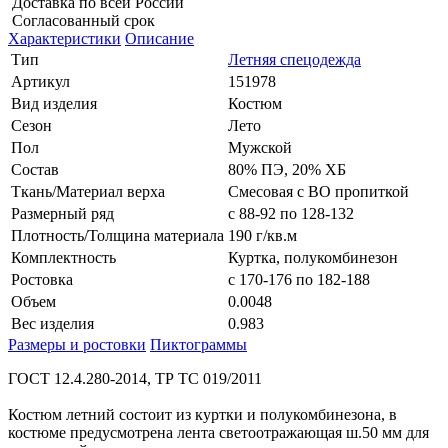
Доставка по всей России
Согласованный срок
Характеристики
Описание
Тип
Летняя спецодежда
Артикул
151978
Вид изделия
Костюм
Сезон
Лето
Пол
Мужской
Состав
80% ПЭ, 20% ХБ
Ткань/Материал верха
Смесовая с ВО пропиткой
Размерный ряд
с 88-92 по 128-132
Плотность/Толщина материала
190 г/кв.м
Комплектность
Куртка, полукомбинезон
Ростовка
с 170-176 по 182-188
Объем
0.0048
Вес изделия
0.983
Размеры и ростовки
Пиктограммы
ГОСТ 12.4.280-2014, ТР ТС 019/2011
Костюм летний состоит из куртки и полукомбинезона, в
костюме предусмотрена лента светоотражающая ш.50 мм для