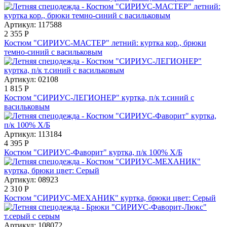
Артикул: 117588
2 355
Р
Костюм "СИРИУС-МАСТЕР" летний: куртка кор., брюки
темно-синий с васильковым
Артикул: 02108
1 815
Р
Костюм "СИРИУС-ЛЕГИОНЕР" куртка, п/к т.синий с
васильковым
Артикул: 113184
4 395
Р
Костюм "СИРИУС-Фаворит" куртка, п/к 100% Х/Б
Артикул: 08923
2 310
Р
Костюм "СИРИУС-МЕХАНИК" куртка, брюки цвет: Серый
Артикул: 108072