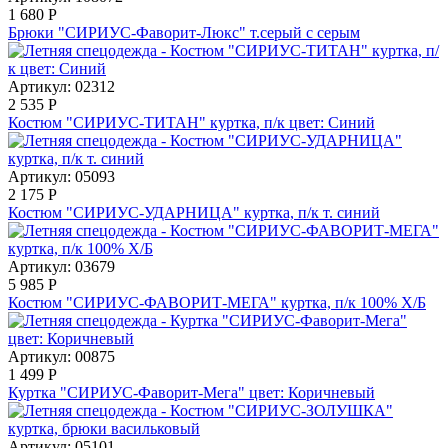
1 680
Р
Брюки "СИРИУС-Фаворит-Люкс" т.серый с серым
Артикул: 02312
2 535
Р
Костюм "СИРИУС-ТИТАН" куртка, п/к цвет: Синий
Артикул: 05093
2 175
Р
Костюм "СИРИУС-УДАРНИЦА" куртка, п/к т. синий
Артикул: 03679
5 985
Р
Костюм "СИРИУС-ФАВОРИТ-МЕГА" куртка, п/к 100% Х/Б
Артикул: 00875
1 499
Р
Куртка "СИРИУС-Фаворит-Мега" цвет: Коричневый
Артикул: 05101