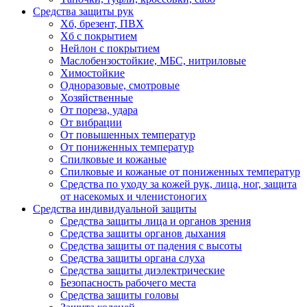
Средства защиты рук
Хб, брезент, ПВХ
Хб с покрытием
Нейлон с покрытием
Маслобензостойкие, МБС, нитриловые
Химостойкие
Одноразовые, смотровые
Хозяйственные
От пореза, удара
От вибрации
От повышенных температур
От пониженных температур
Спилковые и кожаные
Спилковые и кожаные от пониженных температур
Средства по уходу за кожей рук, лица, ног, защита
от насекомых и членистоногих
Средства индивидуальной защиты
Средства защиты лица и органов зрения
Средства защиты органов дыхания
Средства защиты от падения с высоты
Средства защиты органа слуха
Средства защиты диэлектрические
Безопасность рабочего места
Средства защиты головы