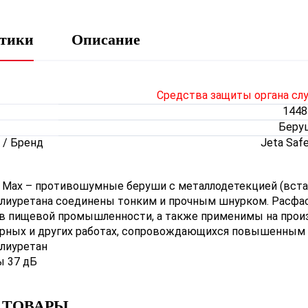
стики
Описание
Средства защиты органа сл
1448
Беру
 / Бренд
Jeta Sаf
m Max – противошумные беруши с металлодетекцией (вста
олиуретана соединены тонким и прочным шнурком. Расфа
в пищевой промышленности, а также применимы на произ
ярных и других работах, сопровождающихся повышенным 
олиуретан
ы 37 дБ
 ТОВАРЫ