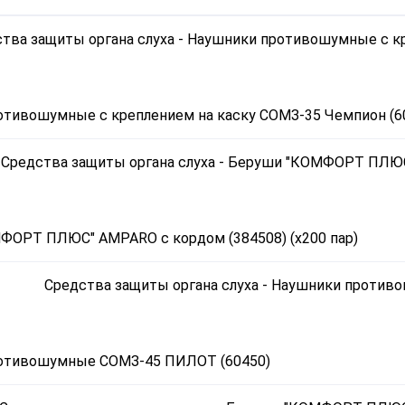
отивошумные с креплением на каску СОМЗ-35 Чемпион (6
ФОРТ ПЛЮС" AMPARO с кордом (384508) (х200 пар)
отивошумные СОМЗ-45 ПИЛОТ (60450)