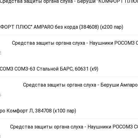
ФОРТ ПЛЮС" AMPARO без корда (384608) (х200 пар)
2
ОМЗ СОМЗ-63 Стальной БАРС, 60631 (х9)
6
о Комфорт Л, 384708 (х100 пар)
1