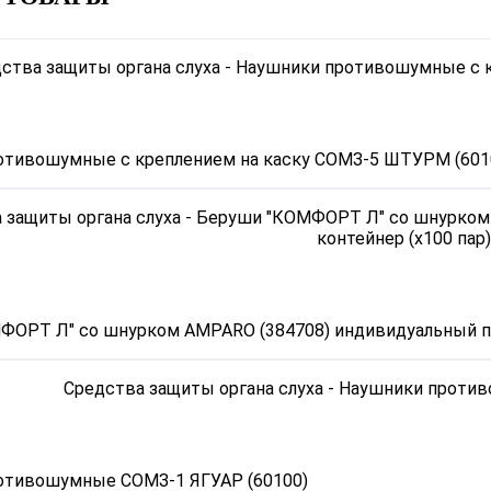
отивошумные с креплением на каску СОМЗ-5 ШТУРМ (601
ФОРТ Л" со шнурком AMPARO (384708) индивидуальный пл
отивошумные СОМЗ-1 ЯГУАР (60100)