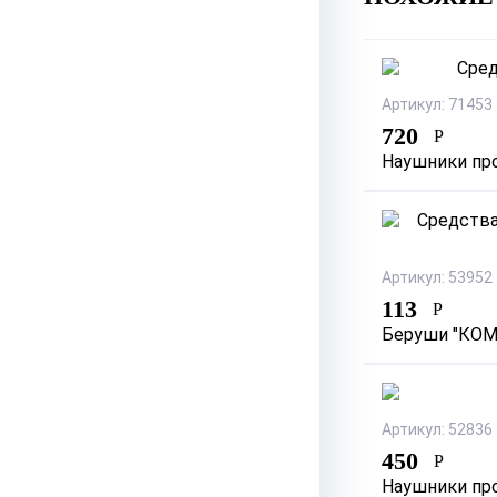
Артикул: 71453
720
Р
Наушники пр
Артикул: 53952
113
Р
Беруши "КОМ
Артикул: 52836
450
Р
Наушники пр