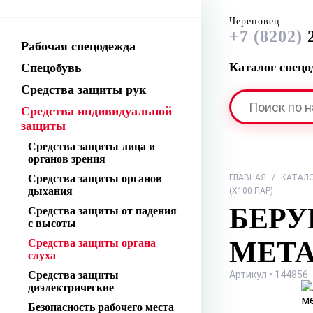
Череповец:
+7 (8202)
2
Рабочая спецодежда
Каталог спец
Спецобувь
Средства защиты рук
Средства индивидуальной
защиты
Средства защиты лица и
органов зрения
Средства защиты органов
ГЛАВНАЯ
/
КАТАЛ
дыхания
(Х100 ПАР)
БЕРУ
Средства защиты от падения
с высоты
МЕТА
Средства защиты органа
слуха
Средства защиты
Артикул • 144856
диэлектрические
Безопасность рабочего места