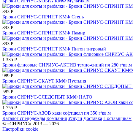
Брюки СИРИУС-КОБРА КМФ Мультикам
893
Р
Брюки СИРИУС-СПРИНТ КМФ Степь
893
Р
Брюки СИРИУС-СПРИНТ КМФ Памир
893
Р
Брюки СИРИУС-СПРИНТ КМФ Питон тигровый
1 335
Р
Брюки флисовые СИРИУС-АКТИВ темно-синий пл 280 г/кв.м
989
Р
Брюки СИРИУС-СКАУТ КМФ Пустыня
585
Р
Брюки СИРИУС-СЛЕДОПЫТ КМФ НАТО
1 755
Р
Брюки СИРИУС-АЗОВ хаки софтшелл пл 350 г/кв.м
Каталог спецодежды
Компания
Услуги
Доставка
Поставщикам
© «СИРИУС» 2013 — 2026
Настройки cookie