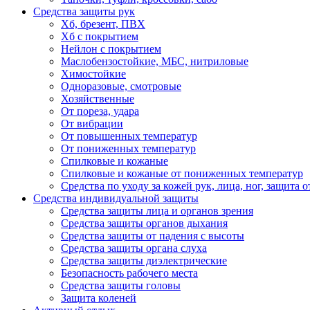
Средства защиты рук
Хб, брезент, ПВХ
Хб с покрытием
Нейлон с покрытием
Маслобензостойкие, МБС, нитриловые
Химостойкие
Одноразовые, смотровые
Хозяйственные
От пореза, удара
От вибрации
От повышенных температур
От пониженных температур
Спилковые и кожаные
Спилковые и кожаные от пониженных температур
Средства по уходу за кожей рук, лица, ног, защита
Средства индивидуальной защиты
Средства защиты лица и органов зрения
Средства защиты органов дыхания
Средства защиты от падения с высоты
Средства защиты органа слуха
Средства защиты диэлектрические
Безопасность рабочего места
Средства защиты головы
Защита коленей