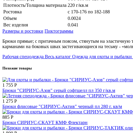
Плотность/Толщина материала
220 г/кв.м
Ростовка
с 170-176 по 182-188
Объем
0.0024
Вес изделия
0.041
Размеры и ростовки
Пиктограммы
Брюки прямые; с притачным поясом, стянутым на эластичную т
карманами на боковых швах застегивающиеся на тесьму - «мол
Рабочая спецодежда
Весь каталог
Одежда для охоты и рыбалки
Похожие товары
1 755
Р
Брюки "СИРИУС-Азов" серый софтшелл пл 350 г/кв.м
1 275
Р
Брюки флисовые "СИРИУС-Актив" черный пл 280 г. кв/м
885
Р
Брюки СИРИУС-СКАУТ КМФ Флектарн