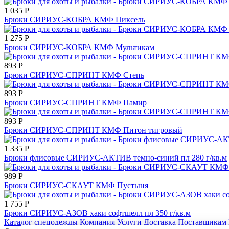
1 035
Р
Брюки СИРИУС-КОБРА КМФ Пиксель
1 275
Р
Брюки СИРИУС-КОБРА КМФ Мультикам
893
Р
Брюки СИРИУС-СПРИНТ КМФ Степь
893
Р
Брюки СИРИУС-СПРИНТ КМФ Памир
893
Р
Брюки СИРИУС-СПРИНТ КМФ Питон тигровый
1 335
Р
Брюки флисовые СИРИУС-АКТИВ темно-синий пл 280 г/кв.м
989
Р
Брюки СИРИУС-СКАУТ КМФ Пустыня
1 755
Р
Брюки СИРИУС-АЗОВ хаки софтшелл пл 350 г/кв.м
Каталог спецодежды
Компания
Услуги
Доставка
Поставщикам