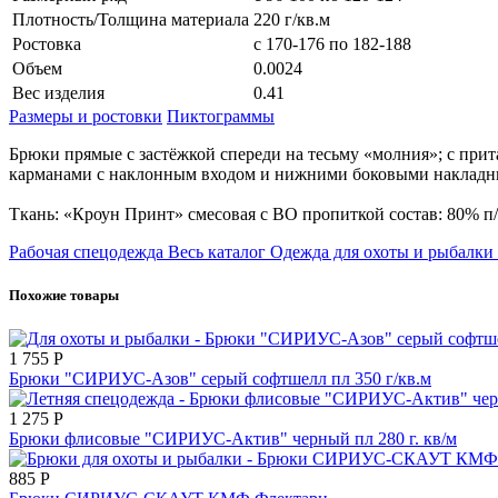
Плотность/Толщина материала
220 г/кв.м
Ростовка
с 170-176 по 182-188
Объем
0.0024
Вес изделия
0.41
Размеры и ростовки
Пиктограммы
Брюки прямые с застёжкой спереди на тесьму «молния»; с пр
карманами с наклонным входом и нижними боковыми накладным
Ткань: «Кроун Принт» смесовая с ВО пропиткой состав: 80% п/э
Рабочая спецодежда
Весь каталог
Одежда для охоты и рыбалки
Похожие товары
1 755
Р
Брюки "СИРИУС-Азов" серый софтшелл пл 350 г/кв.м
1 275
Р
Брюки флисовые "СИРИУС-Актив" черный пл 280 г. кв/м
885
Р