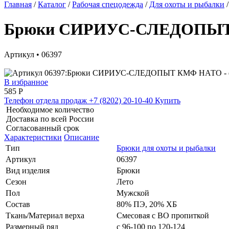
Главная
/
Каталог
/
Рабочая спецодежда
/
Для охоты и рыбалки
/
Брюки СИРИУС-СЛЕДОПЫ
Артикул • 06397
В избранное
585
Р
Телефон отдела продаж
+7 (8202) 20-10-40
Купить
Необходимое количество
Доставка по всей России
Согласованный срок
Характеристики
Описание
Тип
Брюки для охоты и рыбалки
Артикул
06397
Вид изделия
Брюки
Сезон
Лето
Пол
Мужской
Состав
80% ПЭ, 20% ХБ
Ткань/Материал верха
Смесовая с ВО пропиткой
Размерный ряд
с 96-100 по 120-124