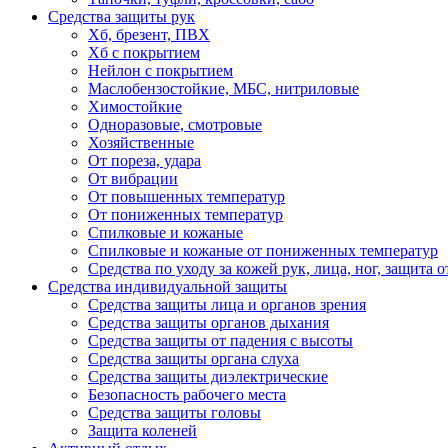
Средства защиты рук
Хб, брезент, ПВХ
Хб с покрытием
Нейлон с покрытием
Маслобензостойкие, МБС, нитриловые
Химостойкие
Одноразовые, смотровые
Хозяйственные
От пореза, удара
От вибрации
От повышенных температур
От пониженных температур
Спилковые и кожаные
Спилковые и кожаные от пониженных температур
Средства по уходу за кожей рук, лица, ног, защита
Средства индивидуальной защиты
Средства защиты лица и органов зрения
Средства защиты органов дыхания
Средства защиты от падения с высоты
Средства защиты органа слуха
Средства защиты диэлектрические
Безопасность рабочего места
Средства защиты головы
Защита коленей