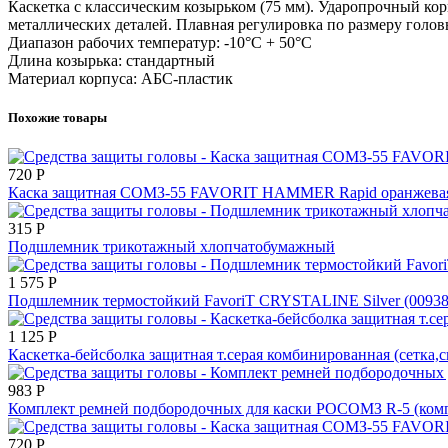
Каскетка с классическим козырьком (75 мм). Ударопрочный ко
металлических деталей. Плавная регулировка по размеру голо
Диапазон рабочих температур: -10°C + 50°C
Длина козырька: стандартный
Материал корпуса: АБС-пластик
Похожие товары
720
Р
Каска защитная СОМЗ-55 FAVORIT HAMMER Rapid оранжевая
315
Р
Подшлемник трикотажный хлопчатобумажный
1 575
Р
Подшлемник термостойкий FavoriT CRYSTALINE Silver (00938)
1 125
Р
Каскетка-бейсболка защитная т.серая комбинированная (сетка,
983
Р
Комплект ремней подбородочных для каски РОСОМЗ R-5 (компл.
720
Р