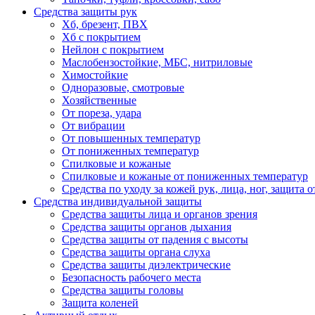
Средства защиты рук
Хб, брезент, ПВХ
Хб с покрытием
Нейлон с покрытием
Маслобензостойкие, МБС, нитриловые
Химостойкие
Одноразовые, смотровые
Хозяйственные
От пореза, удара
От вибрации
От повышенных температур
От пониженных температур
Спилковые и кожаные
Спилковые и кожаные от пониженных температур
Средства по уходу за кожей рук, лица, ног, защита
Средства индивидуальной защиты
Средства защиты лица и органов зрения
Средства защиты органов дыхания
Средства защиты от падения с высоты
Средства защиты органа слуха
Средства защиты диэлектрические
Безопасность рабочего места
Средства защиты головы
Защита коленей