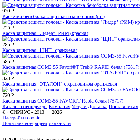
930
Р
Каскетка-бейсболка защитная темно-синяя (шт)
255
Р
Каска защитная "Лидер" (РИМ) красная
285
Р
Каска защитная "ЩИТ" оранжевая
585
Р
Каска защитная СОМЗ-55 Favori®T Trek® RAPID белая (75617)
323
Р
Каска защитная "ЭТАЛОН" с храповиком оранжевая
720
Р
Каска защитная СОМЗ-55 FAVORIT Rapid белая (75717)
Каталог спецодежды
Компания
Услуги
Доставка
Поставщикам
© «СИРИУС» 2013 — 2026
Настройки cookie
Политика конфиденциальности
162600, Россия, Вологодская обл.