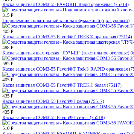
Каска защитная СОМЗ-55 FAVORIT Rapid оранжевая (75714)
315
Р
Подшлемник трикотажный хлопчатобумажный (цв. суровый)
405
Р
Каска защитная СОМЗ-55 Favori®T TREK® оранжевая (75114)
488
Р
Каска защитная шахтерская "ЛУЧ-Ш" (текстильное оголовье) б
585
Р
Каска защитная СОМЗ-55 Favori®T Trek® RAPID оранжевая (7
405
Р
Каска защитная СОМЗ-55 Favori®T TREK® белая (75117)
435
Р
Каска защитная СОМЗ-55 Favori®T белая (75517)
435
Р
Каска защитная СОМЗ-55 Favori®T синяя (75518)
510
Р
Каска защитная СОМЗ-55 FAVORIT HAMMER оранжевая (775