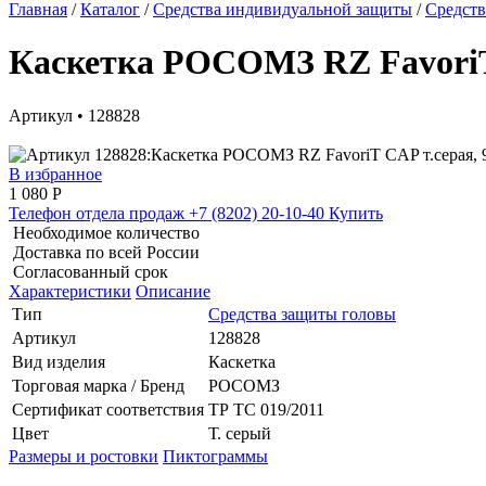
Главная
/
Каталог
/
Средства индивидуальной защиты
/
Средств
Каскетка РОСОМЗ RZ FavoriT 
Артикул • 128828
В избранное
1 080
Р
Телефон отдела продаж
+7 (8202) 20-10-40
Купить
Необходимое количество
Доставка по всей России
Согласованный срок
Характеристики
Описание
Тип
Средства защиты головы
Артикул
128828
Вид изделия
Каскетка
Торговая марка / Бренд
РОСОМЗ
Сертификат соответствия
ТР ТС 019/2011
Цвет
Т. серый
Размеры и ростовки
Пиктограммы