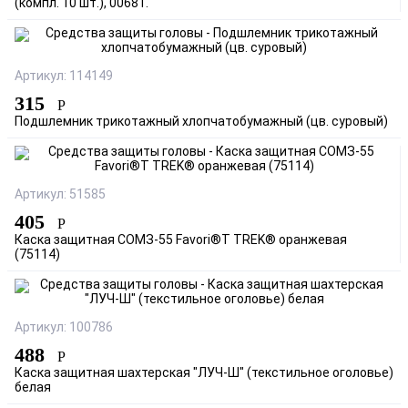
(компл. 10 шт.), 00681.
Артикул: 114149
315
Р
Подшлемник трикотажный хлопчатобумажный (цв. суровый)
Артикул: 51585
405
Р
Каска защитная СОМЗ-55 Favori®T TREK® оранжевая
(75114)
Артикул: 100786
488
Р
Каска защитная шахтерская "ЛУЧ-Ш" (текстильное оголовье)
белая