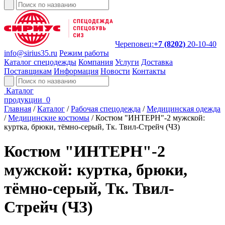
Череповец:
+7 (8202)
20-10-40
info@sirius35.ru
Режим работы
Каталог спецодежды
Компания
Услуги
Доставка
Поставщикам
Информация
Новости
Контакты
Каталог
продукции
0
Главная
/
Каталог
/
Рабочая спецодежда
/
Медицинская одежда
/
Медицинские костюмы
/
Костюм "ИНТЕРН"-2 мужской:
куртка, брюки, тёмно-серый, Тк. Твил-Стрейч (ЧЗ)
Костюм "ИНТЕРН"-2
мужской: куртка, брюки,
тёмно-серый, Тк. Твил-
Стрейч (ЧЗ)