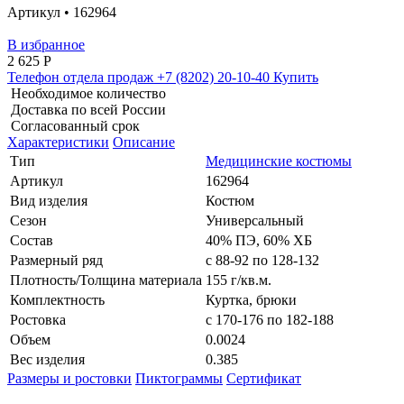
Артикул • 162964
В избранное
2 625
Р
Телефон отдела продаж
+7 (8202) 20-10-40
Купить
Необходимое количество
Доставка по всей России
Согласованный срок
Характеристики
Описание
Тип
Медицинские костюмы
Артикул
162964
Вид изделия
Костюм
Сезон
Универсальный
Состав
40% ПЭ, 60% ХБ
Размерный ряд
с 88-92 по 128-132
Плотность/Толщина материала
155 г/кв.м.
Комплектность
Куртка, брюки
Ростовка
с 170-176 по 182-188
Объем
0.0024
Вес изделия
0.385
Размеры и ростовки
Пиктограммы
Сертификат