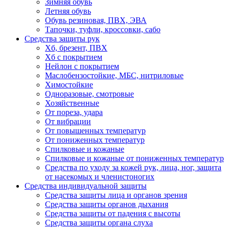
Зимняя обувь
Летняя обувь
Обувь резиновая, ПВХ, ЭВА
Тапочки, туфли, кроссовки, сабо
Средства защиты рук
Хб, брезент, ПВХ
Хб с покрытием
Нейлон с покрытием
Маслобензостойкие, МБС, нитриловые
Химостойкие
Одноразовые, смотровые
Хозяйственные
От пореза, удара
От вибрации
От повышенных температур
От пониженных температур
Спилковые и кожаные
Спилковые и кожаные от пониженных температур
Средства по уходу за кожей рук, лица, ног, защита
от насекомых и членистоногих
Средства индивидуальной защиты
Средства защиты лица и органов зрения
Средства защиты органов дыхания
Средства защиты от падения с высоты
Средства защиты органа слуха