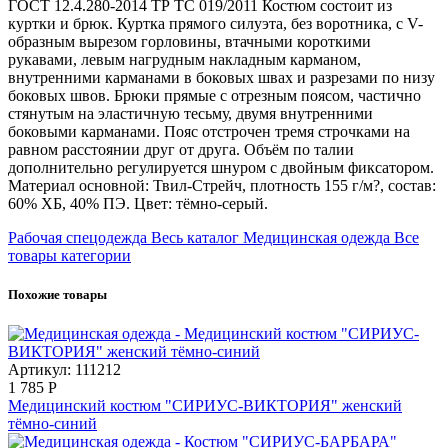
ГОСТ 12.4.280-2014 ТР ТС 019/2011 Костюм состоит из
куртки и брюк. Куртка прямого силуэта, без воротника, с V-
образным вырезом горловины, втачными короткими
рукавами, левым нагрудным накладным карманом,
внутренними карманами в боковых швах и разрезами по низу
боковых швов. Брюки прямые с отрезным поясом, частично
стянутым на эластичную тесьму, двумя внутренними
боковыми карманами. Пояс отстрочен тремя строчками на
равном расстоянии друг от друга. Объём по талии
дополнительно регулируется шнуром с двойным фиксатором.
Материал основной: Твил-Стрейч, плотность 155 г/м?, состав:
60% ХБ, 40% ПЭ. Цвет: тёмно-серый.
Рабочая спецодежда
Весь каталог
Медицинская одежда
Все
товары категории
Похожие товары
Артикул: 111212
1 785
Р
Медицинский костюм "СИРИУС-ВИКТОРИЯ" женский
тёмно-синий