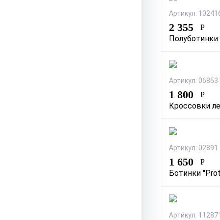
Артикул: 10241
2 355
Р
Полуботинки 
Артикул: 06853
1 800
Р
Кроссовки ле
Артикул: 02891
1 650
Р
Ботинки "Prot
Артикул: 11287