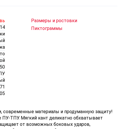
вь
Размеры и ростовки
14
Пиктограммы
ки
ый
жа
то
ой
 50
ПУ
ый
071
.05
ии, современные материалы и продуманную защиту!
е ПУ-ТПУ. Мягкий кант деликатно обхватывает
защищает от возможных боковых ударов,