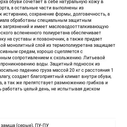
рха обуви сочетает в себе натуральную кожу в
рта, а остальные части выполнены из
к истиранию, сохранение формы, долговечность, а
ериала обработаны специальным защитным
х загрязнений и имеет масловодоотталкивающую
ского вспененного полиуретана обеспечивает
ку на суставы и позвоночник, а также придает
вой монолитный слой из термополиуретана защищает
ссивным средам, хорошо сцепляется с
енным сопротивлением к скольжению. Литьевой
я проникновению воды. Защитный подносок из
осильно падению груза массой 20 кг с расстояния 1
влагу, создает благоприятный климат внутри обуви,
в, а так же препятствует размножению грибков и
ь работать целый день, не испытывая диском