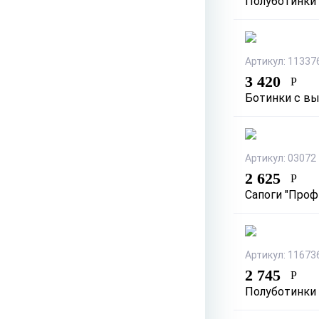
Полуботинки 
Артикул: 11337
3 420
Р
Ботинки с в
Артикул: 03072
2 625
Р
Сапоги "Проф
Артикул: 11673
2 745
Р
Полуботинки 