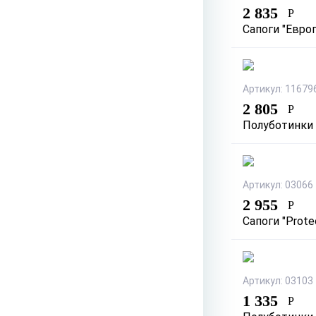
2 835
Р
Сапоги "Евро
Артикул: 11679
2 805
Р
Полуботинки 
Артикул: 03066
2 955
Р
Сапоги "Prote
Артикул: 03103
1 335
Р