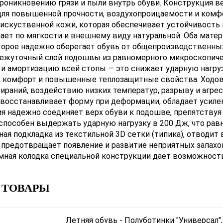
роникновению грязи и пыли внутрь обуви. Конструкция ве
для повышенной прочности, воздухопроицаемости и комфо
искуственной кожи, которая обеспечивает устойчивость 
пает по мягкости и внешнему виду натуральной. Оба мат
торое надежно оберегает обувь от общепроизводственны
межуточный слой подошвы из равномерного микроскопиче
 и амортизацию всей стопы — это снижает ударную нагруз
ь, комфорт и повышенные теплозащитные свойства. Ходо
ираний, воздействию низких температур, разрыву и агре
 восстанавливает форму при деформации, обладает усил
я надежно соединяет верх обуви к подошве, препятству
способен выдержать ударную нагрузку в 200 Дж, что равн
ная подкладка из текстильной 3D сетки (типика), отводит 
 предотвращает появление и развитие неприятных запахо
мная колодка специальной конструкции дает возможност
 ТОВАРЫ