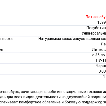
Летняя обу
1599
Полуботин
Универсальн
л верха
Натуральная кожа/искусственная ко
Ле
ия
Литьев
с 35 по
ПУ-Т
Чёрн
0.0
1
очая обувь, сочетающая в себе инновационные технолог
вь для всех видов деятельности на двухслойной подошв
спечивает комфортное облегание и боковую поддержку, 