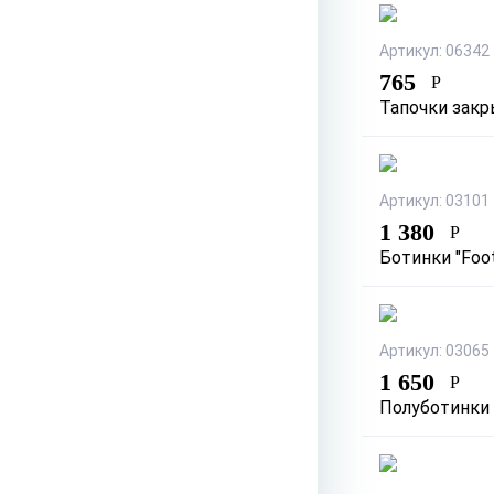
Артикул: 06342
765
Р
Тапочки закр
Артикул: 03101
1 380
Р
Ботинки "Foot
Артикул: 03065
1 650
Р
Полуботинки "