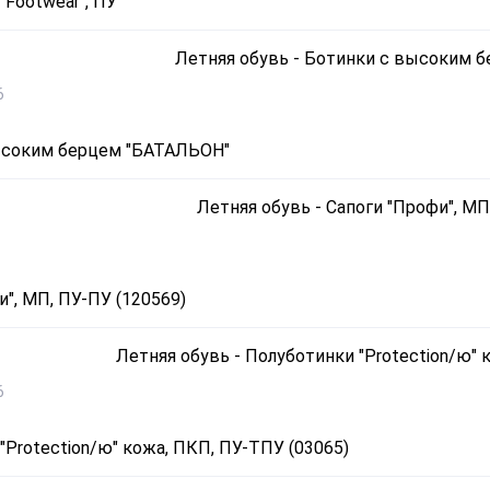
"Footwear", ПУ
6
ысоким берцем "БАТАЛЬОН"
и", МП, ПУ-ПУ (120569)
6
"Protection/ю" кожа, ПКП, ПУ-ТПУ (03065)