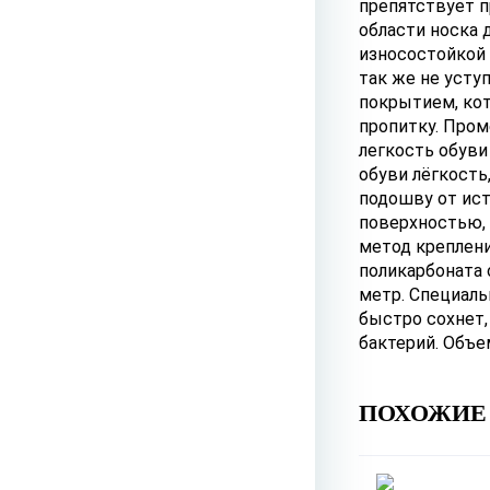
препятствует п
области носка 
износостойкой 
так же не усту
покрытием, ко
пропитку. Про
легкость обуви
обуви лёгкост
подошву от ист
поверхностью,
метод креплени
поликарбоната 
метр. Специаль
быстро сохнет,
бактерий. Объе
ПОХОЖИЕ