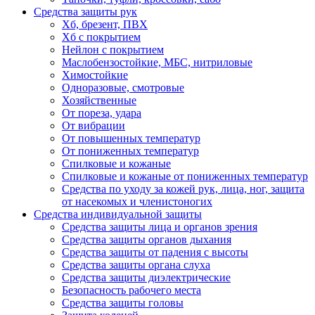
Средства защиты рук
Хб, брезент, ПВХ
Хб с покрытием
Нейлон с покрытием
Маслобензостойкие, МБС, нитриловые
Химостойкие
Одноразовые, смотровые
Хозяйственные
От пореза, удара
От вибрации
От повышенных температур
От пониженных температур
Спилковые и кожаные
Спилковые и кожаные от пониженных температур
Средства по уходу за кожей рук, лица, ног, защита
от насекомых и членистоногих
Средства индивидуальной защиты
Средства защиты лица и органов зрения
Средства защиты органов дыхания
Средства защиты от падения с высоты
Средства защиты органа слуха
Средства защиты диэлектрические
Безопасность рабочего места
Средства защиты головы