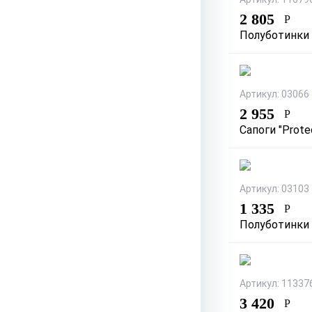
2 805
Р
Полуботинки 
Артикул: 03066
2 955
Р
Сапоги "Prote
Артикул: 03103
1 335
Р
Полуботинки 
Артикул: 11337
3 420
Р