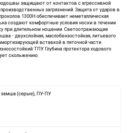
 подошвы защищают от контактов с агрессивной
 производственных загрязнений. Защита от ударов в
 проколов 1300Н обеспечивает неметаллическая
лька создают комфортные условия носки в течении
ку при длительном ношении. Светоотражающие
ва - двухслойная, маслобензостойкая, литьевого
 амортизирующей вставкой в пяточной части
износостойкий ТПУ. Глубина протектора ходового
вует скольжению.