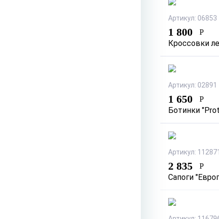
Артикул: 06853
1 800
Р
Кроссовки ле
Артикул: 02891
1 650
Р
Ботинки "Prot
Артикул: 11287
2 835
Р
Сапоги "Евро
Артикул: 11679