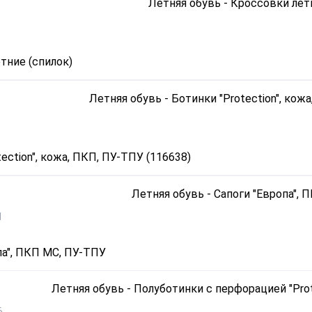
тние (спилок)
ection", кожа, ПКП, ПУ-ТПУ (116638)
1
па", ПКП МС, ПУ-ТПУ
6