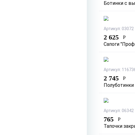
Ботинки с в
Артикул: 03072
2 625
Р
Сапоги "Проф
Артикул: 11673
2 745
Р
Полуботинки 
Артикул: 06342
765
Р
Тапочки закр