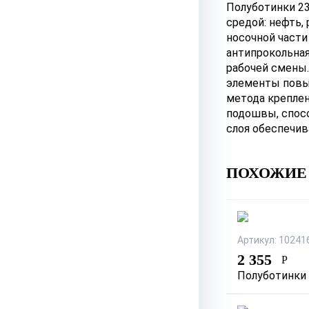
Полуботинки 23
средой: нефть,
носочной части
антипрокольная
рабочей смены
элементы повыш
метода креплен
подошвы, спосо
слоя обеспечи
ПОХОЖИЕ
Артикул: 10241
2 355
Р
Полуботинки 