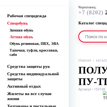
Череповец:
+7 (8202)
2
Рабочая спецодежда
Каталог спец
Спецобувь
Зимняя обувь
Летняя обувь
Обувь резиновая, ПВХ, ЭВА
Тапочки, туфли, кроссовки,
сабо
ГЛАВНАЯ
/
КАТАЛ
Средства защиты рук
ПОЛУ
Средства индивидуальной
ПУ-Т
защиты
Активный отдых
Артикул • 159188
Жилеты на все случаи
жизни
Хозтовары и постельные