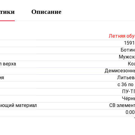
стики
Описание
Летняя обу
1591
Ботин
Мужск
л верха
Ко
Демисезонн
ия
Литьев
с 36 по
ПУ-Т
Чёрн
ающий материал
СВ элемен
0.0