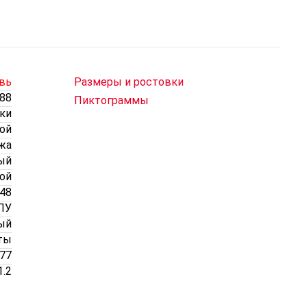
вь
Размеры и ростовки
88
Пиктограммы
ки
ой
жа
ый
ой
 48
ПУ
ый
ты
077
1.2