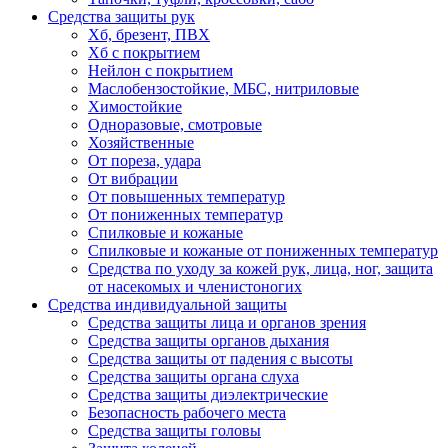
Средства защиты рук
Хб, брезент, ПВХ
Хб с покрытием
Нейлон с покрытием
Маслобензостойкие, МБС, нитриловые
Химостойкие
Одноразовые, смотровые
Хозяйственные
От пореза, удара
От вибрации
От повышенных температур
От пониженных температур
Спилковые и кожаные
Спилковые и кожаные от пониженных температур
Средства по уходу за кожей рук, лица, ног, защита
от насекомых и членистоногих
Средства индивидуальной защиты
Средства защиты лица и органов зрения
Средства защиты органов дыхания
Средства защиты от падения с высоты
Средства защиты органа слуха
Средства защиты диэлектрические
Безопасность рабочего места
Средства защиты головы