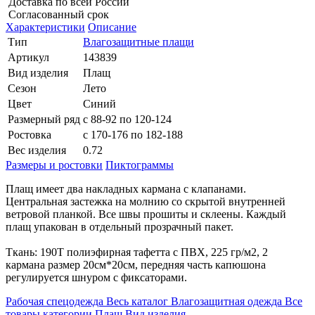
Доставка по всей России
Согласованный срок
Характеристики
Описание
Тип
Влагозащитные плащи
Артикул
143839
Вид изделия
Плащ
Сезон
Лето
Цвет
Синий
Размерный ряд
с 88-92 по 120-124
Ростовка
с 170-176 по 182-188
Вес изделия
0.72
Размеры и ростовки
Пиктограммы
Плащ имеет два накладных кармана с клапанами.
Центральная застежка на молнию со скрытой внутренней
ветровой планкой. Все швы прошиты и склеены. Каждый
плащ упакован в отдельный прозрачный пакет.
Ткань: 190Т полиэфирная тафетта с ПВХ, 225 гр/м2, 2
кармана размер 20см*20см, передняя часть капюшона
регулируется шнуром с фиксаторами.
Рабочая спецодежда
Весь каталог
Влагозащитная одежда
Все
товары категории
Плащ
Вид изделия