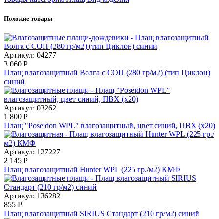
Похожие товары
Артикул: 04277
3 060
Р
Плащ влагозащитный Волга с СОП (280 гр/м2) (тип Циклон)
синий
Артикул: 03262
1 800
Р
Плащ "Poseidon WPL" влагозащитный, цвет синий, ПВХ (х20)
Артикул: 127227
2 145
Р
Плащ влагозащитный Hunter WPL (225 гр./м2) КМФ
Артикул: 136282
855
Р
Плащ влагозащитный SIRIUS Стандарт (210 гр/м2) синий