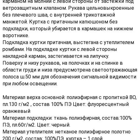
карманом на молнии с левой стороны от застежки под
ветрозащитным клапаном. Рукава цельновыкроенные
без плечевого шва, с внутренней трикотажной
манжетой. Куртка с притачным капюшоном без
подкладки, который убирается в кармашек на нижнем
воротнике.
Подкладка куртки притачная, выстегана с утеплителем
ромбами. На подкладке куртки с левой стороны
накладной карман, застегивается на липучку.
Поверху и низу рукавов, на полочках и на спинке в
области груди и низа предусмотрена светоотражающая
полоса ш.50 мм для обозначения сигнальной видимости
при любом освещении.
Материал верха основной: полиэфирная с пропиткой ВО,
пл.130 г/м2 , состав 100% ПЭ Цвет: флуоресцентный
оранжевый
Материал подкладки: ткань полиэфирная, состав:100%
ПЭ, пл.60г/м2. Цвет: черный.
Материал утеплителя: нетканое полиэфирное полотно
200 г/м2, состав: 100%ПЭ. куртка – 1 слой.