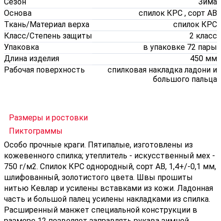
Сезон
Зима
Основа
спилок КРС , сорт АВ
Ткань/Материал верха
спилок КРС
Класс/Степень защиты
2 класс
Упаковка
в упаковке 72 пары
Длина изделия
450 мм
Рабочая поверхность
спилковая накладка ладони и
большого пальца
Размеры и ростовки
Пиктограммы
Особо прочные краги. Пятипалые, изготовлены из
кожевенного спилка; утеплитель - искусственный мех -
750 г/м2. Cпилок КРС однородный, сорт АВ, 1,4+/-0,1 мм,
шлифованный, золотистого цвета. Швы прошиты
нитью Кевлар и усилены вставками из кожи. Ладонная
часть и большой палец усилены накладками из спилка.
Расширенный манжет специальной конструкции в
размере 12 позволяет заправлять рукава зимней