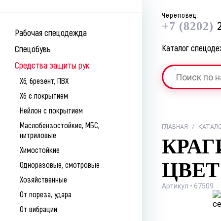
Череповец:
+7 (8202)
2
Рабочая спецодежда
Каталог спецод
Спецобувь
Средства защиты рук
Хб, брезент, ПВХ
Хб с покрытием
Нейлон с покрытием
Маслобензостойкие, МБС,
ГЛАВНАЯ
/
КАТАЛ
нитриловые
КРАГ
Химостойкие
ЦВЕТ
Одноразовые, смотровые
Хозяйственные
Артикул • 67509
От пореза, удара
От вибрации