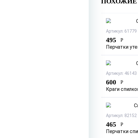
ПОХОЖИЕ
Артикул: 61779
495
Р
Перчатки уте
Артикул: 46143
600
Р
Краги спилко
Артикул: 82152
465
Р
Перчатки спи