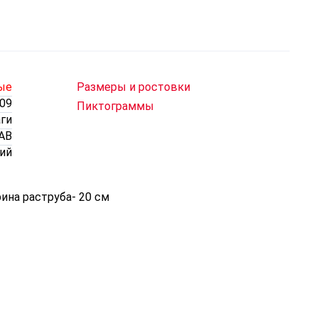
ые
Размеры и ростовки
09
Пиктограммы
ги
 АВ
ий
ина раструба- 20 см