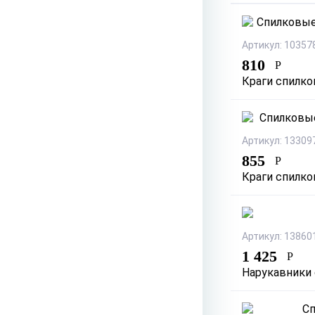
Артикул: 10357
810
Р
Краги спилков
Артикул: 13309
855
Р
Краги спилков
Артикул: 13860
1 425
Р
Нарукавники