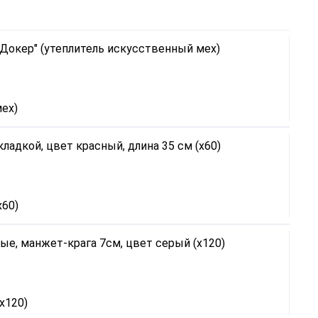
ех)
х60)
х120)