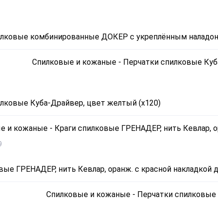
илковые комбинированные ДОКЕР с укреплённым наладо
лковые Куба-Драйвер, цвет желтый (х120)
9
вые ГРЕНАДЕР, нить Кевлар, оранж. с красной накладкой дл