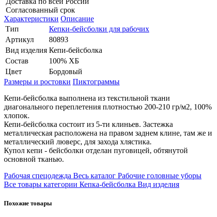
Доставка по всей России
Согласованный срок
Характеристики
Описание
Тип
Кепки-бейсболки для рабочих
Артикул
80893
Вид изделия
Кепи-бейсболка
Состав
100% ХБ
Цвет
Бордовый
Размеры и ростовки
Пиктограммы
Кепи-бейсболка выполнена из текстильной ткани
диагонального переплетения плотностью 200-210 гр/м2, 100%
хлопок.
Кепи-бейсболка состоит из 5-ти клиньев. Застежка
металлическая расположена на правом заднем клине, там же и
металлический люверс, для захода хлястика.
Купол кепи - бейсболки отделан пуговицей, обтянутой
основной тканью.
Рабочая спецодежда
Весь каталог
Рабочие головные уборы
Все товары категории
Кепка-бейсболка
Вид изделия
Похожие товары