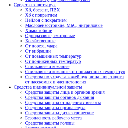
Средства защиты рук
Хб, брезент, ПВХ
Хб с покрытием
Нейлон с покрытием
Маслобензостойкие, МБС, нитриловые
Химостойкие
Одноразовые, смотровые
Хозяйственные
От пореза, удара
От вибрации
От повышенных температур
От пониженных температур
Спилковые и кожаные
Спилковые и кожаные от пониженных температур
Средства по уходу за кожей рук, лица, ног, защита
от насекомых и членистоногих
Средства индивидуальной защиты
Средства защиты лица и органов зрения
Средства защиты органов дыхания
Средства защиты от падения с высоты
Средства защиты органа слуха
Средства защиты диэлектрические
Безопасность рабочего места
Средства защиты головы