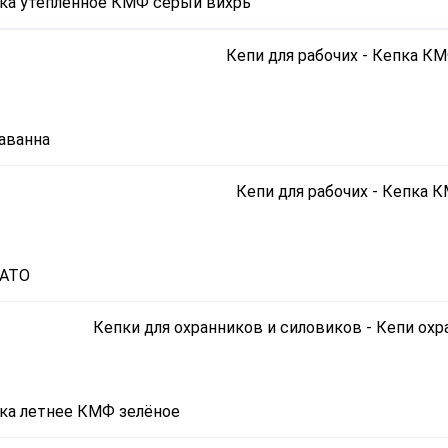
ка утеплённое КМФ серый вихрь
аванна
НАТО
ка летнее КМФ зелёное