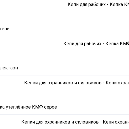
тепь
лектарн
ка утеплённое КМФ серое