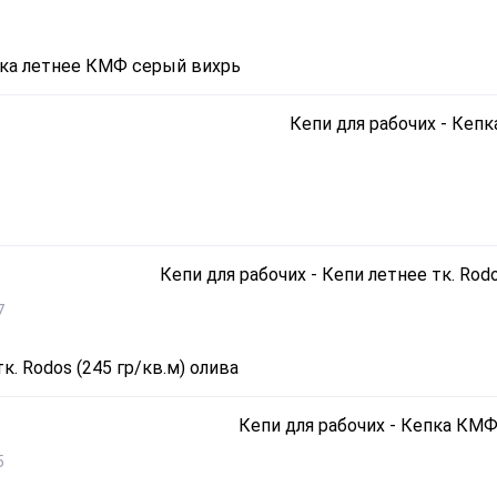
ика летнее КМФ серый вихрь
7
к. Rodos (245 гр/кв.м) олива
5