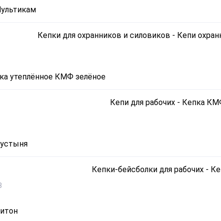
ультикам
ка утеплённое КМФ зелёное
устыня
8
итон