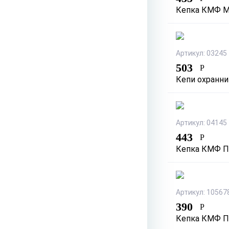
Кепка КМФ М
Артикул: 03245
503
Р
Кепи охранни
Артикул: 04145
443
Р
Кепка КМФ П
Артикул: 10567
390
Р
Кепка КМФ П