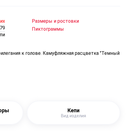
чих
Размеры и ростовки
79
Пиктограммы
пи
рилегания к голове. Камуфляжная расцветка "Темный
боры
Кепи
Вид изделия