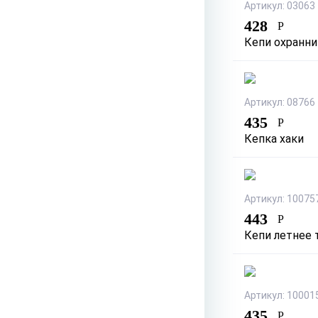
Артикул: 03063
428
Р
Кепи охранн
Артикул: 08766
435
Р
Кепка хаки
Артикул: 10075
443
Р
Кепи летнее т
Артикул: 10001
435
Р