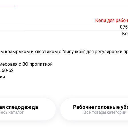
Кепи для рабо
075
Ке
м козырьком и хлястиком с "липучкой" для регулировки п
смесовая с ВО пропиткой
 60-62
ии
1
ая спецодежда
Рабочие головные у
Весь каталог
Все товары категории