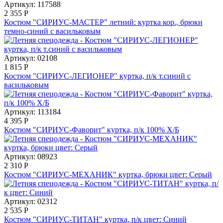
Артикул: 117588
2 355
Р
Костюм "СИРИУС-МАСТЕР" летний: куртка кор., брюки
темно-синий с васильковым
Артикул: 02108
1 815
Р
Костюм "СИРИУС-ЛЕГИОНЕР" куртка, п/к т.синий с
васильковым
Артикул: 113184
4 395
Р
Костюм "СИРИУС-Фаворит" куртка, п/к 100% Х/Б
Артикул: 08923
2 310
Р
Костюм "СИРИУС-МЕХАНИК" куртка, брюки цвет: Серый
Артикул: 02312
2 535
Р
Костюм "СИРИУС-ТИТАН" куртка, п/к цвет: Синий