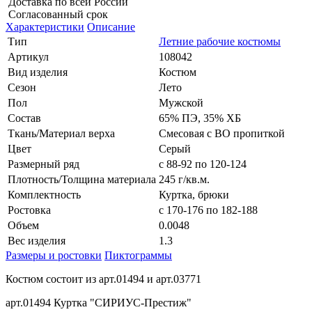
Доставка по всей России
Согласованный срок
Характеристики
Описание
Тип
Летние рабочие костюмы
Артикул
108042
Вид изделия
Костюм
Сезон
Лето
Пол
Мужской
Состав
65% ПЭ, 35% ХБ
Ткань/Материал верха
Смесовая с ВО пропиткой
Цвет
Серый
Размерный ряд
с 88-92 по 120-124
Плотность/Толщина материала
245 г/кв.м.
Комплектность
Куртка, брюки
Ростовка
с 170-176 по 182-188
Объем
0.0048
Вес изделия
1.3
Размеры и ростовки
Пиктограммы
Костюм состоит из арт.01494 и арт.03771
арт.01494 Куртка "СИРИУС-Престиж"