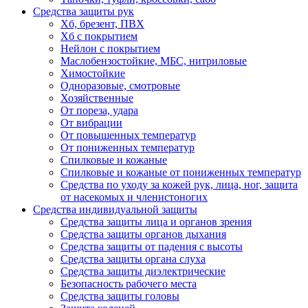
Средства защиты рук
Хб, брезент, ПВХ
Хб с покрытием
Нейлон с покрытием
Маслобензостойкие, МБС, нитриловые
Химостойкие
Одноразовые, смотровые
Хозяйственные
От пореза, удара
От вибрации
От повышенных температур
От пониженных температур
Спилковые и кожаные
Спилковые и кожаные от пониженных температур
Средства по уходу за кожей рук, лица, ног, защита
от насекомых и членистоногих
Средства индивидуальной защиты
Средства защиты лица и органов зрения
Средства защиты органов дыхания
Средства защиты от падения с высоты
Средства защиты органа слуха
Средства защиты диэлектрические
Безопасность рабочего места
Средства защиты головы