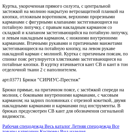
Куртка, укороченная прямого силуэта, с центральной
застежкой на молнию накрытую ветрозащитной планкой на
кнопки, отложным воротником, верхними прорезными
карманами с фигурными клапанами застегивающиеся на
потайную липучку, с правым накладным карманом со
складкой и клапаном застегивающийся на потайную липучку,
и левым накладным карманом, с нижними внутренними
карманами. Втачными рукавами и притачными манжетами
застегивающиеся на потайную кнопку, на левом рукаве
накладной карман с молнией. Куртка с притачным поясам, по
спинке пояс регулируется хлястиками застегивающиеся на
потайные кнопки. В куртку втачивается кант СВ и кант в тон
отделочной ткани 2 с наполнителем.
арт.03771 Брюки "СИРИУС-Престиж"
Брюки прямые, на притачном поясе, с застёжкой спереди на
молния, с боковыми внутренними карманами, с часовым
карманом; на задних половинках с отрезной кокеткой, двумя
накладными карманами и карманами под инструменты. В
брюках предусмотрен СВ кант для обозначения сигнальной
видимости.
Рабочая спецодежда
Весь каталог
Летняя спецодежда
Все
товары категории
Костюмы
Вид изделия