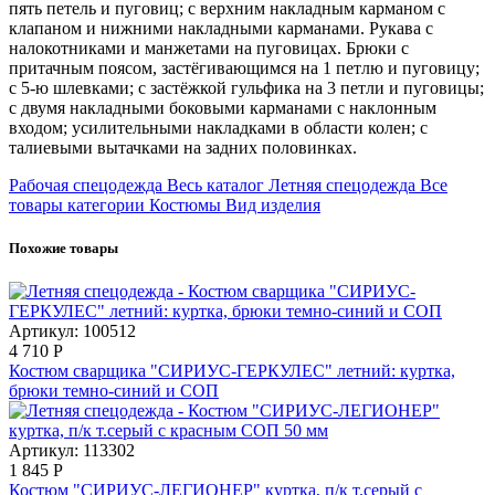
пять петель и пуговиц; с верхним накладным карманом с
клапаном и нижними накладными карманами. Рукава с
налокотниками и манжетами на пуговицах. Брюки с
притачным поясом, застёгивающимся на 1 петлю и пуговицу;
с 5-ю шлевками; с застёжкой гульфика на 3 петли и пуговицы;
с двумя накладными боковыми карманами с наклонным
входом; усилительными накладками в области колен; с
талиевыми вытачками на задних половинках.
Рабочая спецодежда
Весь каталог
Летняя спецодежда
Все
товары категории
Костюмы
Вид изделия
Похожие товары
Артикул: 100512
4 710
Р
Костюм сварщика "СИРИУС-ГЕРКУЛЕС" летний: куртка,
брюки темно-синий и СОП
Артикул: 113302
1 845
Р
Костюм "СИРИУС-ЛЕГИОНЕР" куртка, п/к т.серый с