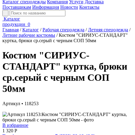
Каталог спецодежды
Компания
Услуги
Доставка
Поставщикам
Информация
Новости
Контакты
Каталог
продукции
0
Главная
/
Каталог
/
Рабочая спецодежда
/
Летняя спецодежда
/
Летние рабочие костюмы
/
Костюм "СИРИУС-СТАНДАРТ"
куртка, брюки ср.серый с черным СОП 50мм
Костюм "СИРИУС-
СТАНДАРТ" куртка, брюки
ср.серый с черным СОП
50мм
Артикул • 118253
В избранное
1 320
Р