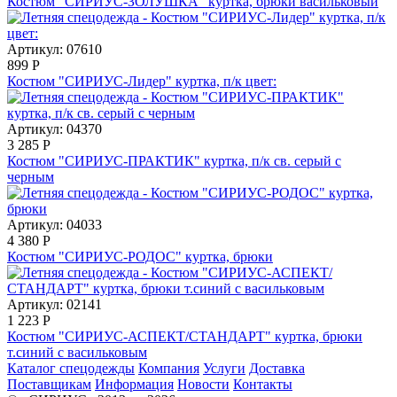
Костюм "СИРИУС-ЗОЛУШКА" куртка, брюки васильковый
Артикул: 07610
899
Р
Костюм "СИРИУС-Лидер" куртка, п/к цвет:
Артикул: 04370
3 285
Р
Костюм "СИРИУС-ПРАКТИК" куртка, п/к св. серый с
черным
Артикул: 04033
4 380
Р
Костюм "СИРИУС-РОДОС" куртка, брюки
Артикул: 02141
1 223
Р
Костюм "СИРИУС-АСПЕКТ/СТАНДАРТ" куртка, брюки
т.синий с васильковым
Каталог спецодежды
Компания
Услуги
Доставка
Поставщикам
Информация
Новости
Контакты