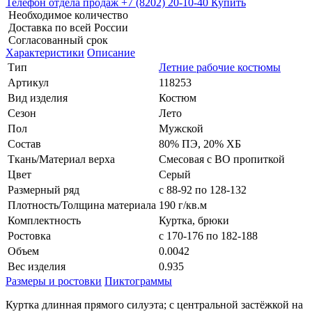
Телефон отдела продаж
+7 (8202) 20-10-40
Купить
Необходимое количество
Доставка по всей России
Согласованный срок
Характеристики
Описание
Тип
Летние рабочие костюмы
Артикул
118253
Вид изделия
Костюм
Сезон
Лето
Пол
Мужской
Состав
80% ПЭ, 20% ХБ
Ткань/Материал верха
Смесовая с ВО пропиткой
Цвет
Серый
Размерный ряд
с 88-92 по 128-132
Плотность/Толщина материала
190 г/кв.м
Комплектность
Куртка, брюки
Ростовка
с 170-176 по 182-188
Объем
0.0042
Вес изделия
0.935
Размеры и ростовки
Пиктограммы
Куртка длинная прямого силуэта; с центральной застёжкой на