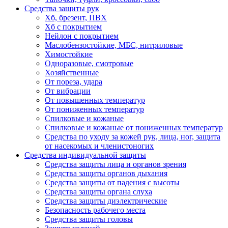
Средства защиты рук
Хб, брезент, ПВХ
Хб с покрытием
Нейлон с покрытием
Маслобензостойкие, МБС, нитриловые
Химостойкие
Одноразовые, смотровые
Хозяйственные
От пореза, удара
От вибрации
От повышенных температур
От пониженных температур
Спилковые и кожаные
Спилковые и кожаные от пониженных температур
Средства по уходу за кожей рук, лица, ног, защита
от насекомых и членистоногих
Средства индивидуальной защиты
Средства защиты лица и органов зрения
Средства защиты органов дыхания
Средства защиты от падения с высоты
Средства защиты органа слуха
Средства защиты диэлектрические
Безопасность рабочего места
Средства защиты головы