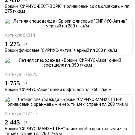
Р
Брюки "СИРИУС-ВЕСТ-ВОРК" т.оливковый со св.оливковым пл.
275 г/кв.м
Артикул: 04314
1 275
Р
Брюки флисовые "СИРИУС-Актив" черный пл 280 г. кв/м
Артикул: 116275
1 755
Р
Брюки "СИРИУС-Азов" синий софтшелл пл. 350 г/кв.м
Артикул: 112417
2 445
Р
Брюки "СИРИУС-МАНХЕТТЕН" оливковый с оранжевым и чер.
тк. мех. стрейч пл 260 г/кв.м