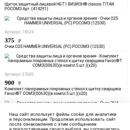
Щиток защитный лицевой НБТ1 ВИЗИОН® classis TITAN
РОСОМЗ Арт. (414291)
Артикул: 74524
375
Р
Очки О25 HAMMER UNIVERSAL (PC) РОСОМЗ (12530)
Артикул: 57685
900
Р
Комплект панорамных покровных стёкол к щитку сварщика
Favori®T СОМЗ(00630)(в компл.5 шт.)(х20).
Наш сайт использует файлы cookie для аналитики
Артикул: 68028
и персонализации. Продолжая использовать сайт
308
после ознакомления с этим сообщением
Р
и предоставления своего выбора, вы соглашаетесь