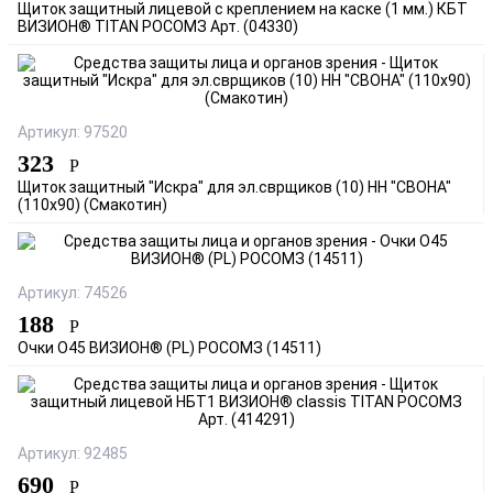
Щиток защитный лицевой с креплением на каске (1 мм.) КБТ
ВИЗИОН® TITAN РОСОМЗ Арт. (04330)
Артикул: 97520
323
Р
Щиток защитный "Искра" для эл.сврщиков (10) НН "СВОНА"
(110х90) (Смакотин)
Артикул: 74526
188
Р
Очки О45 ВИЗИОН® (PL) РОСОМЗ (14511)
Артикул: 92485
690
Р