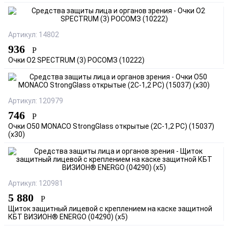
Артикул: 14802
936
Р
Очки О2 SPECTRUM (3) РОСОМЗ (10222)
Артикул: 120979
746
Р
Очки О50 MONACO StrongGlass открытые (2С-1,2 PC) (15037)
(х30)
Артикул: 120981
5 880
Р
Щиток защитный лицевой с креплением на каске защитной
КБТ ВИЗИОН® ENERGO (04290) (х5)