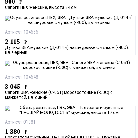
900
Р
Сапоги ПВХ женские, высота 34 см
Артикул: 104656
2 115
Р
Дутики ЭВА мужские (Д-014 ч) на шнуровке с чулком (-40С),
цв. черный
Артикул: 104648
3 045
Р
Сапоги ЭВА женские (С-051) морозостойкие (-50С) с
манжетой, цв. синий
Артикул: 01381
1 380
Р
Полусапоги суконные "ПРОЩАЙ МОЛОДОСТЬ" мужские,