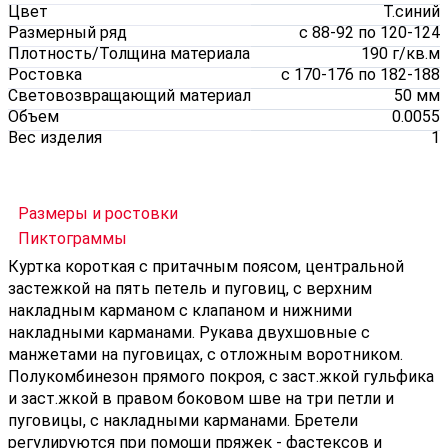
Цвет
Т.синий
Размерный ряд
с 88-92 по 120-124
Плотность/Толщина материала
190 г/кв.м
Ростовка
с 170-176 по 182-188
Световозвращающий материал
50 мм
Объем
0.0055
Вес изделия
1
Размеры и ростовки
Пиктограммы
Куртка короткая с притачным поясом, центральной
застежкой на пять петель и пуговиц, с верхним
накладным карманом с клапаном и нижними
накладными карманами. Рукава двухшовные с
манжетами на пуговицах, с отложным воротником.
Полукомбинезон прямого покроя, с заст.жкой гульфика
и заст.жкой в правом боковом шве на три петли и
пуговицы, с накладными карманами. Бретели
регулируются при помощи пряжек - фастексов и