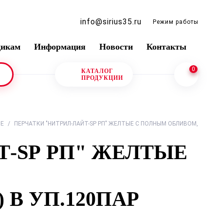
info@sirius35.ru
Режим работы
щикам
Информация
Новости
Контакты
0
КАТАЛОГ
ПРОДУКЦИИ
ЫЕ
/
ПЕРЧАТКИ "НИТРИЛ-ЛАЙТ-SР РП" ЖЕЛТЫЕ С ПОЛНЫМ ОБЛИВОМ,
Т-SР РП" ЖЕЛТЫЕ
XL) В УП.120ПАР