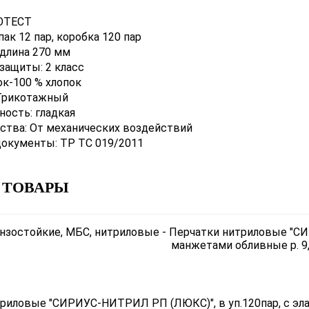
OTECT
ак 12 пар, коробка 120 пар
 длина 270 мм
защиты: 2 класс
ок-100 % хлопок
Трикотажный
ность: гладкая
ства: От механических воздействий
окументы: ТР ТС 019/2011
 ТОВАРЫ
риловые "СИРИУС-НИТРИЛ РП (ЛЮКС)", в уп.120пар, с элас