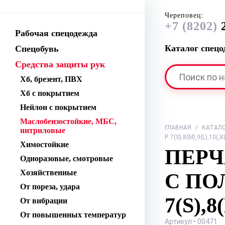
Череповец:
+7 (8202)
2
Рабочая спецодежда
Каталог спец
Спецобувь
Средства защиты рук
Хб, брезент, ПВХ
Хб с покрытием
Нейлон с покрытием
Маслобензостойкие, МБС,
ГЛАВНАЯ
/
КАТАЛ
нитриловые
Р. 7(S),8(М),9(L),10(
Химостойкие
ПЕРЧ
Одноразовые, смотровые
Хозяйственные
С ПО
От пореза, удара
7(S),
От вибрации
От повышенных температур
Артикул • 00471