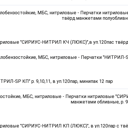
риловые "СИРИУС-НИТРИЛ КЧ (ЛЮКС)",в уп.120пас твёрд.
РИЛ-SP КП" р. 9,10,11, в уп.120пар, минипак 12 пар
риловые "СИРИУС-НИТРИЛ КП (ЛЮКС)", в уп.120пар с твё