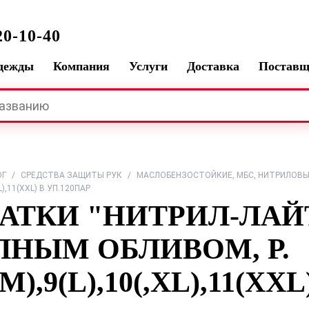
0-10-40
одежды
Компания
Услуги
Доставка
Постав
ОГ
/
СРЕДСТВА ЗАЩИТЫ РУК
/
МАСЛОБЕНЗОСТОЙКИЕ, МБС, НИТРИЛОВ
,ХL),11(XXL) В УП.120ПАР
АТКИ "НИТРИЛ-ЛАЙ
ЛНЫМ ОБЛИВОМ, Р.
8(М),9(L),10(,ХL),11(X