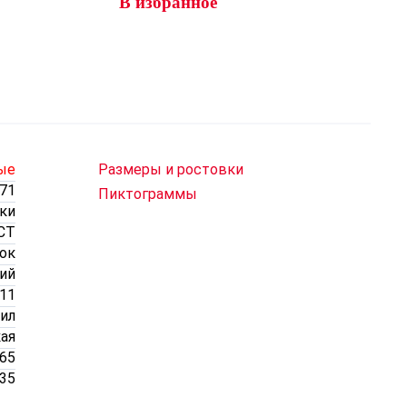
В избранное
ые
Размеры и ростовки
71
Пиктограммы
ки
CT
пок
ий
11
ил
кая
065
035