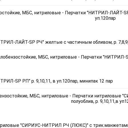
ТРИЛ-ЛАЙТ-SР РЧ" желтые с частичным обливом, р. 7,8,9,1
РИЛ-SP РП" р. 9,10,11, в уп.120пар, минипак 12 пар
риловые "СИРИУС-НИТРИЛ РЧ (ЛЮКС)" с трик.манжетами по