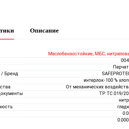
стики
Описание
Маслобензостойкие, МБС, нитрилов
004
Перчат
 / Бренд
SAFEPROTE
интерлок-100 % хло
ства
От механических воздейств
документы
ТР ТС 019/20
нитр
хность
глад
0.
0.00