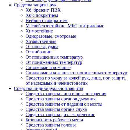
Средства защиты рук
Хб, брезент, ПВХ
Хб с покрытием
Нейлон с покрытием
Маслобензостойкие, МБС, нитриловые
Химостойкие
Одноразовые, смотровые
Хозяйственные
От пореза, удара
От вибрации
От повышенных температур
От пониженных температур
Спилковые и кожаные
Спилковые и кожаные от пониженных температур
Средства по уходу за кожей рук, лица, ног, защита
от насекомых и членистоногих
Средства индивидуальной защиты
Средства защиты лица и органов зрения
Средства защиты органов дыхания
Средства защиты от падения с высоты
Средства защиты органа слуха
Средства защиты диэлектрические
Безопасность рабочего места
Средства защиты головы