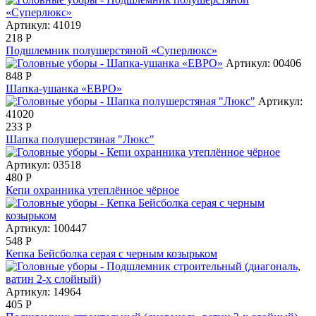
Артикул: 41019
218
Р
Подшлемник полушерстяной «Суперлюкс»
Артикул: 00406
848
Р
Шапка-ушанка «ЕВРО»
Артикул:
41020
233
Р
Шапка полушерстяная "Люкс"
Артикул: 03518
480
Р
Кепи охранника утеплённое чёрное
Артикул: 100447
548
Р
Кепка Бейсболка серая с черным козырьком
Артикул: 14964
405
Р