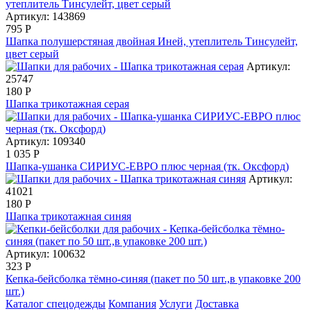
Артикул: 143869
795
Р
Шапка полушерстяная двойная Иней, утеплитель Тинсулейт,
цвет серый
Артикул:
25747
180
Р
Шапка трикотажная серая
Артикул: 109340
1 035
Р
Шапка-ушанка СИРИУС-ЕВРО плюс черная (тк. Оксфорд)
Артикул:
41021
180
Р
Шапка трикотажная синяя
Артикул: 100632
323
Р
Кепка-бейсболка тёмно-синяя (пакет по 50 шт.,в упаковке 200
шт.)
Каталог спецодежды
Компания
Услуги
Доставка