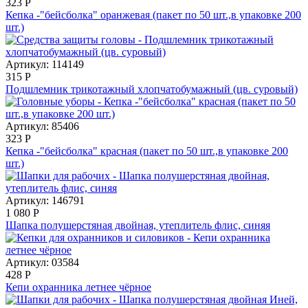
323
Р
Кепка -"бейсболка" оранжевая (пакет по 50 шт.,в упаковке 200
шт.)
Артикул: 114149
315
Р
Подшлемник трикотажный хлопчатобумажный (цв. суровый)
Артикул: 85406
323
Р
Кепка -"бейсболка" красная (пакет по 50 шт.,в упаковке 200
шт.)
Артикул: 146791
1 080
Р
Шапка полушерстяная двойная, утеплитель флис, синяя
Артикул: 03584
428
Р
Кепи охранника летнее чёрное