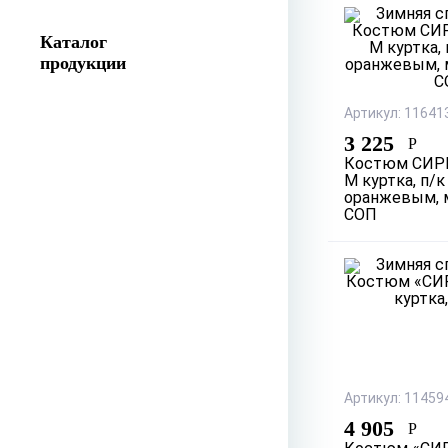
Каталог
продукции
Артикул: 11641
3 225
Р
Костюм СИР
М куртка, п/к
оранжевым, м
СОП
Артикул: 11459
4 905
Р