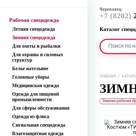
Череповец:
+7 (8202)
2
Рабочая спецодежда
Каталог спец
Летняя спецодежда
Зимняя спецодежда
Для охоты и рыбалки
Для охраны и силовых
структур
Белье нательное
Головные уборы
ГЛАВНАЯ
/
КАТАЛ
ЗИМ
Медицинская одежда
Одежда для пищевой
промышленности
Зимние рабочие б
Для сферы обслуживания
Одежда из флиса
Сигнальная спецодежда
Влагозащитная одежда