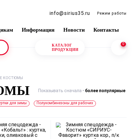
info@sirius35.ru
Режим работы
щикам
Информация
Новости
Контакты
0
КАТАЛОГ
ПРОДУКЦИИ
ИЕ КОСТЮМЫ
ТЮМЫ
более популярные
Показывать сначала •
уртки для зимы
Полукомбинезоны для рабочих