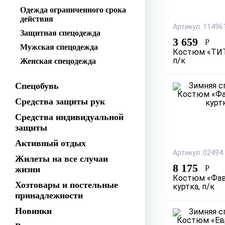
Одежда ограниченного срока
действия
Артикул: 11496
Защитная спецодежда
3 659
Р
Мужская спецодежда
Костюм «ТИТ
Женская спецодежда
п/к
Спецобувь
Средства защиты рук
Средства индивидуальной
защиты
Активный отдых
Артикул: 02494
Жилеты на все случаи
8 175
Р
жизни
Костюм «Фав
Хозтовары и постельные
куртка, п/к
принадлежности
Новинки