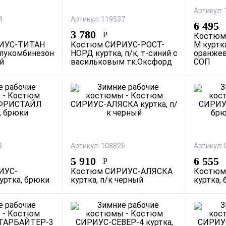
Артикул:
4
Артикул: 119537
6 495
3 780
Р
Костюм
ИУС-ТИТАН
Костюм СИРИУС-РОСТ-
М куртка
полукомбинезон
НОРД куртка, п/к, т-синий с
оранжев
й
васильковым тк.Оксфорд
СОП
3
Артикул: 108826
Артикул:
5 910
6 555
Р
ИУС-
Костюм СИРИУС-АЛЯСКА
Костюм
ртка, брюки
куртка, п/к черный
куртка,