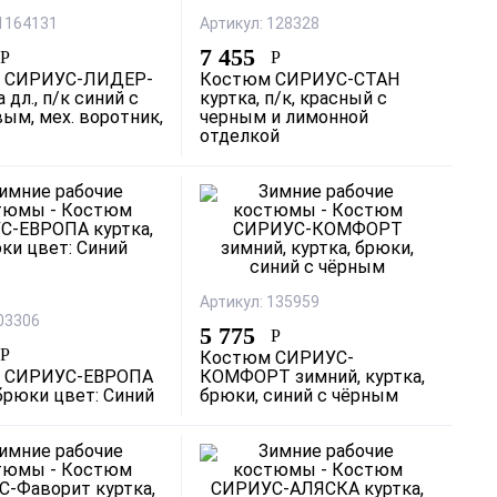
 1164131
Артикул: 128328
7 455
Р
Р
 СИРИУС-ЛИДЕР-
Костюм СИРИУС-СТАН
 дл., п/к синий с
куртка, п/к, красный с
ым, мех. воротник,
черным и лимонной
отделкой
Артикул: 135959
 03306
5 775
Р
Р
Костюм СИРИУС-
 СИРИУС-ЕВРОПА
КОМФОРТ зимний, куртка,
 брюки цвет: Синий
брюки, синий с чёрным