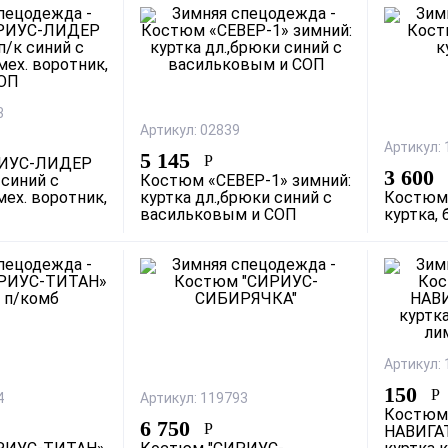
3
Артикул: 02839
Артикул:
5 145
Р
ИУС-ЛИДЕР
3 600
 синий с
Костюм «СЕВЕР-1» зимний:
ех. воротник,
куртка дл.,брюки синий с
Костюм
васильковым и СОП
куртка,
Артикул:
150
Р
4
Артикул: 119793
Костюм
6 750
Р
НАВИГАТ