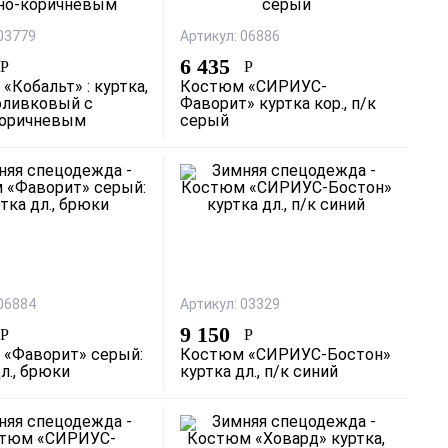
 03779
Артикул: 06886
6 435
Р
Р
«Кобальт» : куртка,
Костюм «СИРИУС-
оливковый с
Фаворит» куртка кор., п/к
коричневым
серый
 06884
Артикул: 03329
9 150
Р
Р
«Фаворит» серый:
Костюм «СИРИУС-Бостон»
л., брюки
куртка дл., п/к синий