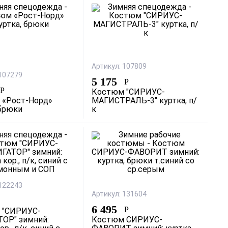
Артикул: 107809
 107279
5 175
Р
Р
Костюм "СИРИУС-
 «Рост-Норд»
МАГИСТРАЛЬ-3" куртка, п/
 брюки
к
 122243
Артикул: 131604
6 495
Р
 "СИРИУС-
ОР" зимний:
Костюм СИРИУС-