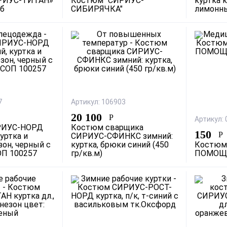
РИУС-ТИТАН»
Костюм "СИРИУС-
куртка к
мб
СИБИРЯЧКА"
лимонн
7
Артикул: 106903
20 100
Р
Артикул:
РИУС-НОРД
Костюм сварщика
150
Р
уртка и
СИРИУС-СФИНКС зимний:
он, черный с
куртка, брюки синий (450
Костюм
ОП 100257
гр/кв.м)
ПОМОЩЬ