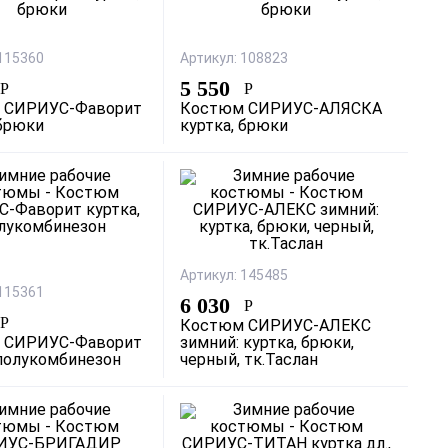
 115360
Артикул: 108823
5 550
Р
Р
 СИРИУС-Фаворит
Костюм СИРИУС-АЛЯСКА
 брюки
куртка, брюки
Артикул: 145485
 115361
6 030
Р
Р
Костюм СИРИУС-АЛЕКС
 СИРИУС-Фаворит
зимний: куртка, брюки,
 полукомбинезон
черный, тк.Таслан