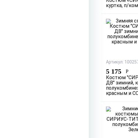
Костюм «СИ
куртка, п/ко
Артикул: 10025
5 175
Р
Костюм "СИ
ДВ" зимний, к
полукомбинез
красным и С