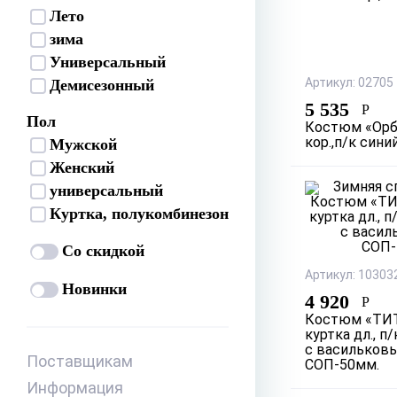
Лето
зима
Универсальный
Демисезонный
Артикул: 02705
5 535
Р
Пол
Костюм «Орб
Мужской
кор.,п/к сини
Женский
универсальный
Куртка, полукомбинезон
Со скидкой
Артикул: 10303
Новинки
4 920
Р
Костюм «ТИТ
куртка дл., п
с васильков
Поставщикам
СОП-50мм.
Информация