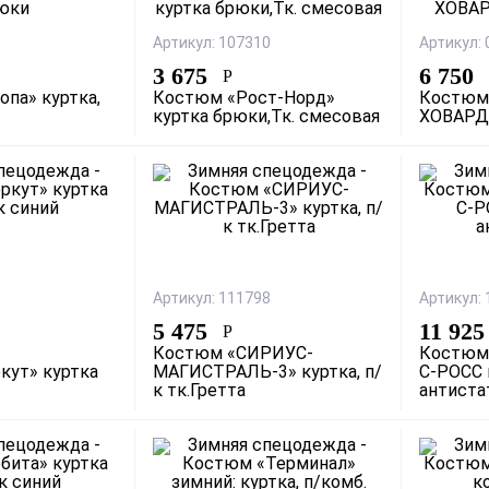
Артикул: 107310
Артикул:
3 675
6 750
Р
па» куртка,
Костюм «Рост-Норд»
Костюм
куртка брюки,Тк. смесовая
ХОВАРД»
Артикул: 111798
Артикул:
5 475
11 92
Р
Костюм «СИРИУС-
Костюм
кут» куртка
МАГИСТРАЛЬ-3» куртка, п/
С-РОСС 
к тк.Гретта
антиста