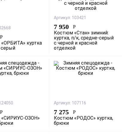
Артикул: 103421
7 950
Р
 02668
Костюм «Стан» зимний:
Р
куртка, п/к, средне-серый
 «ОРБИТА» куртка
с черной и красной
к серый
отделкой
 124050
Артикул: 107116
7 275
Р
Р
 «СИРИУС-ОЗОН»
Костюм «РОДОС» куртка,
 брюки
брюки