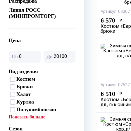
Распродажа
Линия РОСС
Артикул: 03307
(МИНПРОМТОРГ)
6 570
Р
Костюм «Евро
брюки
Цена
От
До
Вид изделия
Костюм
Артикул: 02527
Брюки
6 510
Халат
Р
Костюм «Бер
Куртка
дл., п/к синий
Полукомбинезон
Показать больше
Сезон