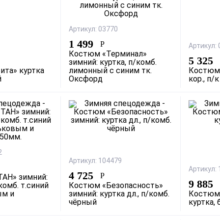
Артикул: 03770
1 499
Р
Артикул:
Костюм «Терминал»
5 325
зимний: куртка, п/комб.
ита» куртка
лимонный с синим тк.
Костюм
й
Оксфорд
кор., п/
2
Артикул: 104479
Артикул:
4 725
Р
АН» зимний:
9 885
/комб. т.синий
Костюм «Безопасность»
ым и
зимний: куртка дл., п/комб.
Костюм
чёрный
куртка,