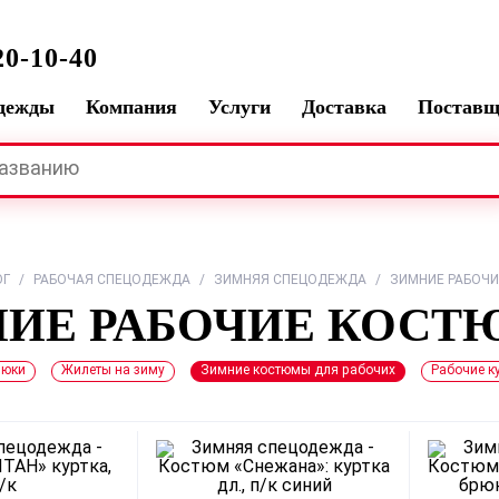
0-10-40
одежды
Компания
Услуги
Доставка
Постав
ОГ
/
РАБОЧАЯ СПЕЦОДЕЖДА
/
ЗИМНЯЯ СПЕЦОДЕЖДА
/
ЗИМНИЕ РАБОЧ
НИЕ РАБОЧИЕ КОС
рюки
Жилеты на зиму
Зимние костюмы для рабочих
Рабочие к