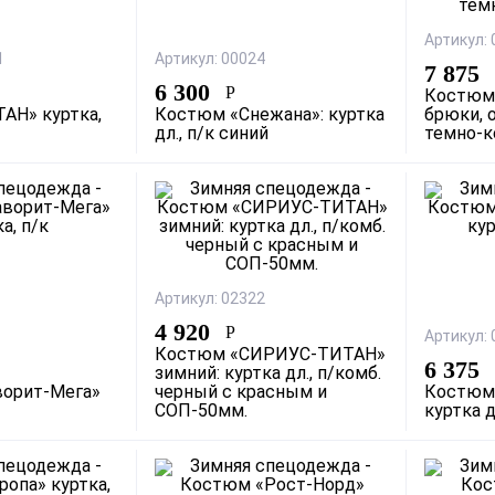
Артикул:
1
Артикул: 00024
7 875
6 300
Р
Костюм 
АН» куртка,
Костюм «Снежана»: куртка
брюки, 
дл., п/к синий
темно-
Артикул: 02322
4 920
Р
Артикул:
Костюм «СИРИУС-ТИТАН»
6 375
зимний: куртка дл., п/комб.
орит-Мега»
черный с красным и
Костюм 
СОП-50мм.
куртка д