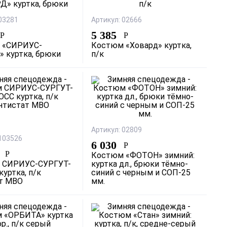
 03281
Артикул: 02666
5 385
Р
Р
 «СИРИУС-
Костюм «Ховард» куртка,
 куртка, брюки
п/к
Артикул: 02809
 103526
6 030
Р
5
Р
Костюм «ФОТОН» зимний:
 СИРИУС-СУРГУТ-
куртка дл., брюки тёмно-
куртка, п/к
синий с черным и СОП-25
т МВО
мм.