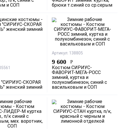
ор., п/к, синий с
ФАВОРИТ зимний: куртка,
ым и СОП
брюки т.синий со ср.серым
Артикул: 138805
9 600
Р
Костюм СИРИУС-
 05561
ФАВОРИТ-МЕГА-РОСС
зимний, куртка и
 "СИРИУС-СКОРАЯ
полукомбинезон, синий с
" женский зимний
васильковым и СОП