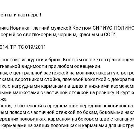
енты и партнеры!
упила Новинка - летний мужской Костюм СИРИУС-ПОЛИНО
-серый со светло-серым, черным, красным и СОП".
2014, ТР ТС 019/2011
 состоит из куртки и брюк. Костюм со светоотражающей 
игнальной видимости при любом освещении.
ная, с центральной застёжкой на молнию, накрытую вет
пками, воротником стойка, плечевой кокеткой с декорат
тка с нагрудными карманами в швах и нижними карманами
ными манжетами с частичной стяжкой на резинку. В курт
жа.
кроя, с застежкой в среднем шве передних половинок на
ным поясом с частичной стяжкой по бокам, боковыми на
ередних половинках, карманом на боковом шве с клапано
 карманами на задних половинках и карманами для инстру