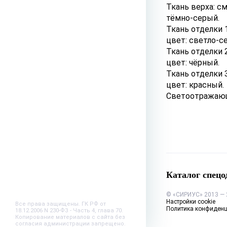
Ткань верха: см
тёмно-серый.
Ткань отделки 1
цвет: светло-с
Ткань отделки 2
цвет: чёрный.
Ткань отделки 3
цвет: красный.
Светоотражающи
Каталог спец
© «СИРИУС» 2013 — 
Настройки cookie
Все права защищены. ГК РФ от
Политика конфиденц
18.12.2006 N 230-ФЗ - Часть 4, глава 70.
Копирование материалов с сайта без
согласия администрации запрещено.