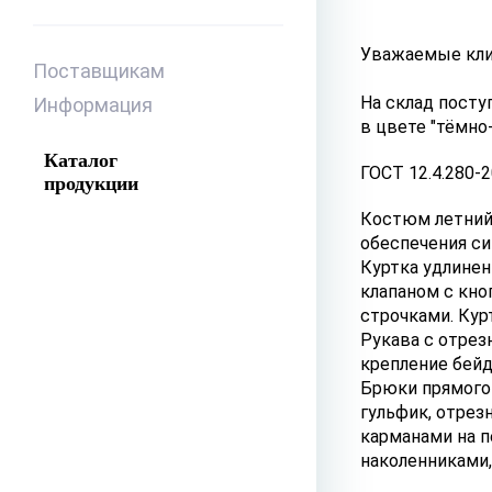
Уважаемые кли
Поставщикам
На склад пост
Информация
в цвете "тёмно
Каталог
ГОСТ 12.4.280-
продукции
Костюм летний
обеспечения с
Куртка удлинен
клапаном с кно
строчками. Кур
Рукава с отрез
крепление бейд
Брюки прямого 
гульфик, отрез
карманами на п
наколенниками,