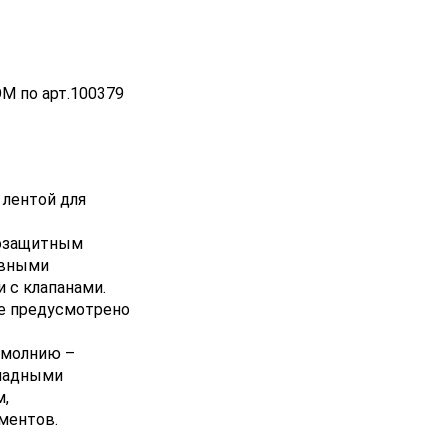
М по арт.100379
лентой для
розащитным
ивными
 с клапанами.
ке предусмотрено
 молнию –
кладными
м,
ментов.